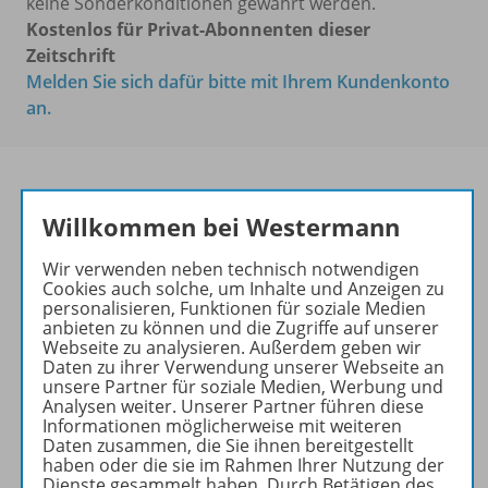
keine Sonderkonditionen gewährt werden.
Kostenlos für Privat-Abonnenten dieser
Zeitschrift
Melden Sie sich dafür bitte mit Ihrem Kundenkonto
an.
Willkommen bei Westermann
PRAXIS PHILOSOPHIE &
ETHIK
Wir verwenden neben technisch notwendigen
Cookies auch solche, um Inhalte und Anzeigen zu
Ihr Wegweiser zu den
personalisieren, Funktionen für soziale Medien
wichtigsten Seiten:
anbieten zu können und die Zugriffe auf unserer
Webseite zu analysieren. Außerdem geben wir
zu den Abo-Angeboten
Daten zu ihrer Verwendung unserer Webseite an
unsere Partner für soziale Medien, Werbung und
zum Zeitschriftenkiosk
Analysen weiter. Unserer Partner führen diese
zum Online-Archiv
Informationen möglicherweise mit weiteren
Daten zusammen, die Sie ihnen bereitgestellt
haben oder die sie im Rahmen Ihrer Nutzung der
Mehr zur Zeitschrift
Dienste gesammelt haben. Durch Betätigen des