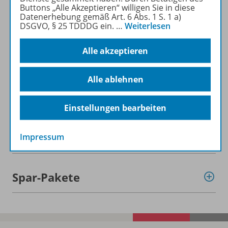
Buttons „Alle Akzeptieren“ willigen Sie in diese
Datenerhebung gemäß Art. 6 Abs. 1 S. 1 a)
DSGVO, § 25 TDDDG ein.
…
Weiterlesen
Alle akzeptieren
Informationen
Alle ablehnen
Beschreibung
Einstellungen bearbeiten
Weitere Inhalte der Ausgabe
Impressum
Spar-Pakete