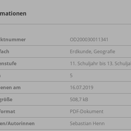
rmationen
uktnummer
OD200030011341
fach
Erdkunde
,
Geografie
enstufe
11. Schuljahr bis 13. Schulj
n
5
ienen am
16.07.2019
größe
508,7 kB
format
PDF-Dokument
en/
Autorinnen
Sebastian Henn