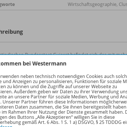
gworte
Wirtschaftsgeographie, Clu
hreibung
stindischen Bundesstaat Gujarat befindet sich das mit meh
ößte Cluster der diamantverarbeitenden Industrie. Wenngleic
kommen bei Westermann
kreichende Geschichte der Diamant- und Schmuckindustrie z
en Industriestrukturen auf einem eigenständigen, deutlich
erwenden neben technisch notwendigen Cookies auch solc
e und Anzeigen zu personalisieren, Funktionen für soziale 
tlichen von wenigen Großfamilien geprägt wurde.
ten zu können und die Zugriffe auf unserer Webseite zu
sieren. Außerdem geben wir Daten zu ihrer Verwendung un
ite an unsere Partner für soziale Medien, Werbung und An
r. Unserer Partner führen diese Informationen möglicherwe
eiteren Daten zusammen, die Sie ihnen bereitgestellt haben
ie im Rahmen Ihrer Nutzung der Dienste gesammelt haben. 
ere Inhalte der Ausgabe
gen des Buttons „Alle Akzeptieren“ willigen Sie in diese
erhebung gemäß Art. 6 Abs. 1 S. 1 a) DSGVO, § 25 TDDDG e