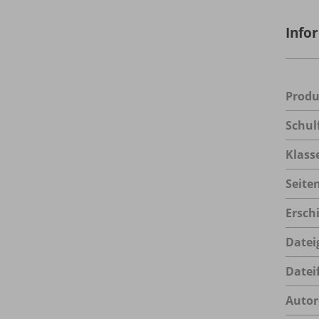
Info
Prod
Schul
Klass
Seite
Ersch
Datei
Datei
Autor