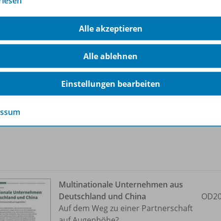
rlesen
Aufstrebende Ökonomien – von
Ziegelsteinen, Schleichkatzen und
OD20
Alle akzeptieren
Schwellenländern
Alle ablehnen
Sofort verfügbar
Dateiformat:
PDF-Dokument
Einstellungen bearbeiten
Klassenstufen:
11. Schuljahr bis 13.
Schuljahr
essum
Multinationale Unternehmen aus
Deutschland und China
OD20
Auf dem Weg zu einer Partnerschaft
auf Augenhöhe?