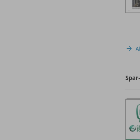
A
Spar