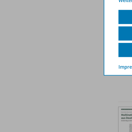
Weite
Impr