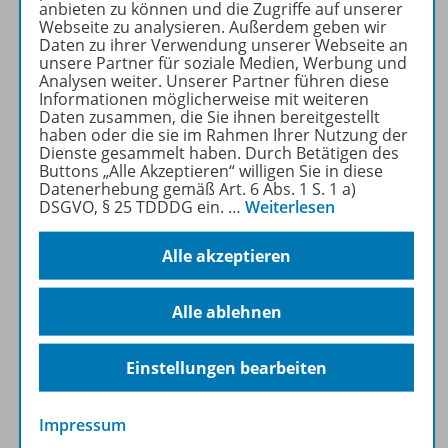
Print- und als digitale Version.
anbieten zu können und die Zugriffe auf unserer
Webseite zu analysieren. Außerdem geben wir
Beiträge und Materialien
Daten zu ihrer Verwendung unserer Webseite an
können im Online-Archiv von
unsere Partner für soziale Medien, Werbung und
SACHUNTERRICHT
Analysen weiter. Unserer Partner führen diese
Informationen möglicherweise mit weiteren
WELTWISSEN kostenlos
Daten zusammen, die Sie ihnen bereitgestellt
recherchiert und
haben oder die sie im Rahmen Ihrer Nutzung der
heruntergeladen werden (nur
Dienste gesammelt haben. Durch Betätigen des
Buttons „Alle Akzeptieren“ willigen Sie in diese
für Privatpersonen).
Datenerhebung gemäß Art. 6 Abs. 1 S. 1 a)
Jetzt kostengünstig
DSGVO, § 25 TDDDG ein.
…
Weiterlesen
Probelesen oder gleich zum
Vorteilspreis abonnieren!
Alle akzeptieren
ZU DEN ABO-ANGEBOTEN
Alle ablehnen
Einstellungen bearbeiten
Informationen
Impressum