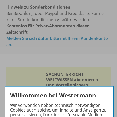
Hinweis zu Sonderkonditionen
Bei Bezahlung über Paypal und Kreditkarte können
keine Sonderkonditionen gewährt werden.
Kostenlos für Privat-Abonnenten dieser
Zeitschrift
Melden Sie sich dafür bitte mit Ihrem Kundenkonto
an.
SACHUNTERRICHT
WELTWISSEN abonnieren
und Vorteile sichern!
Willkommen bei Westermann
Experimentieren -
Entdecken - Lernen
Wir verwenden neben technisch notwendigen
Cookies auch solche, um Inhalte und Anzeigen zu
Die Zeitschrift erscheint als
personalisieren, Funktionen für soziale Medien