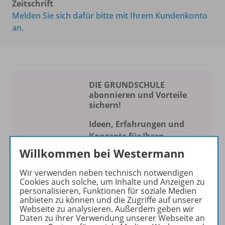
Zeitschrift
Melden Sie sich dafür bitte mit Ihrem Kundenkonto
an.
DIE GRUNDSCHULE
abonnieren und Vorteile
sichern!
Ideen, Erfahrungen und
Konzepte für Ihren
Schulalltag
Willkommen bei Westermann
Die Zeitschrift erscheint als
Wir verwenden neben technisch notwendigen
Print- und als digitale Version.
Cookies auch solche, um Inhalte und Anzeigen zu
personalisieren, Funktionen für soziale Medien
Beiträge und Materialien
anbieten zu können und die Zugriffe auf unserer
können im Online-Archiv von
Webseite zu analysieren. Außerdem geben wir
DIE GRUNDSCHULE kostenlos
Daten zu ihrer Verwendung unserer Webseite an