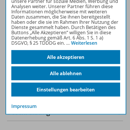
unsere Partner für soziale Medien, Werbung und
recherchiert und
Analysen weiter. Unserer Partner führen diese
heruntergeladen werden (nur
Informationen möglicherweise mit weiteren
für Privatpersonen).
Daten zusammen, die Sie ihnen bereitgestellt
haben oder die sie im Rahmen Ihrer Nutzung der
Jetzt kostengünstig
Dienste gesammelt haben. Durch Betätigen des
Probelesen oder gleich zum
Buttons „Alle Akzeptieren“ willigen Sie in diese
Vorteilspreis abonnieren!
Datenerhebung gemäß Art. 6 Abs. 1 S. 1 a)
DSGVO, § 25 TDDDG ein.
…
Weiterlesen
ZU DEN ABO-ANGEBOTEN
Alle akzeptieren
Alle ablehnen
Informationen
Einstellungen bearbeiten
Impressum
Beschreibung