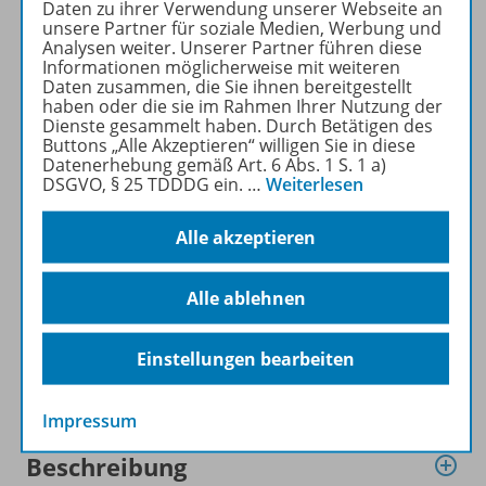
können im Online-Archiv von
Daten zu ihrer Verwendung unserer Webseite an
unsere Partner für soziale Medien, Werbung und
DIE GRUNDSCHULE kostenlos
Analysen weiter. Unserer Partner führen diese
recherchiert und
Informationen möglicherweise mit weiteren
heruntergeladen werden (nur
Daten zusammen, die Sie ihnen bereitgestellt
haben oder die sie im Rahmen Ihrer Nutzung der
für Privatpersonen).
Dienste gesammelt haben. Durch Betätigen des
Jetzt kostengünstig
Buttons „Alle Akzeptieren“ willigen Sie in diese
Probelesen oder gleich zum
Datenerhebung gemäß Art. 6 Abs. 1 S. 1 a)
DSGVO, § 25 TDDDG ein.
…
Weiterlesen
Vorteilspreis abonnieren!
Alle akzeptieren
ZU DEN ABO-ANGEBOTEN
Alle ablehnen
Einstellungen bearbeiten
Informationen
Impressum
Beschreibung