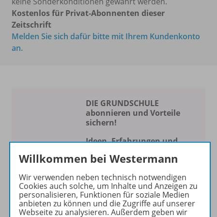
keine Sonderkonditionen gewährt werden.
Kostenlos für Privat-Abonnenten dieser
Zeitschrift
Melden Sie sich dafür bitte mit Ihrem Kundenkonto
an.
DIE GRUNDSCHULE
abonnieren und Vorteile
sichern!
Ideen, Erfahrungen und
Konzepte für Ihren
Willkommen bei Westermann
Schulalltag
Wir verwenden neben technisch notwendigen
Die Zeitschrift erscheint als
Cookies auch solche, um Inhalte und Anzeigen zu
personalisieren, Funktionen für soziale Medien
Print- und als digitale Version.
anbieten zu können und die Zugriffe auf unserer
Beiträge und Materialien
Webseite zu analysieren. Außerdem geben wir