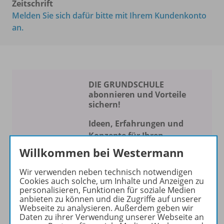
Zeitschrift
Melden Sie sich dafür bitte mit Ihrem Kundenkonto
an.
DIE GRUNDSCHULE
abonnieren und Vorteile
sichern!
Ideen, Erfahrungen und
Konzepte für Ihren
Schulalltag
Willkommen bei Westermann
Die Zeitschrift erscheint als
Wir verwenden neben technisch notwendigen
Print- und als digitale Version.
Cookies auch solche, um Inhalte und Anzeigen zu
personalisieren, Funktionen für soziale Medien
Beiträge und Materialien
anbieten zu können und die Zugriffe auf unserer
können im Online-Archiv von
Webseite zu analysieren. Außerdem geben wir
DIE GRUNDSCHULE kostenlos
Daten zu ihrer Verwendung unserer Webseite an