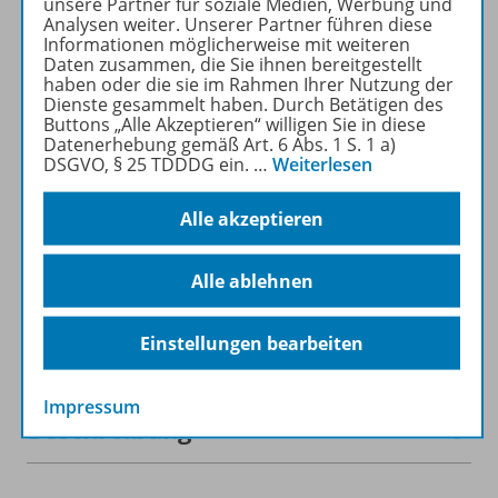
unsere Partner für soziale Medien, Werbung und
recherchiert und
Analysen weiter. Unserer Partner führen diese
heruntergeladen werden (nur
Informationen möglicherweise mit weiteren
für Privatpersonen).
Daten zusammen, die Sie ihnen bereitgestellt
haben oder die sie im Rahmen Ihrer Nutzung der
Jetzt kostengünstig
Dienste gesammelt haben. Durch Betätigen des
Probelesen oder gleich zum
Buttons „Alle Akzeptieren“ willigen Sie in diese
Vorteilspreis abonnieren!
Datenerhebung gemäß Art. 6 Abs. 1 S. 1 a)
DSGVO, § 25 TDDDG ein.
…
Weiterlesen
ZU DEN ABO-ANGEBOTEN
Alle akzeptieren
Alle ablehnen
Informationen
Einstellungen bearbeiten
Impressum
Beschreibung