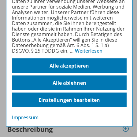
Daten zu ihrer Verwendung unserer Webseite an
DIE GRUNDSCHULE kostenlos
unsere Partner für soziale Medien, Werbung und
Analysen weiter. Unserer Partner führen diese
recherchiert und
Informationen möglicherweise mit weiteren
heruntergeladen werden (nur
Daten zusammen, die Sie ihnen bereitgestellt
für Privatpersonen).
haben oder die sie im Rahmen Ihrer Nutzung der
Dienste gesammelt haben. Durch Betätigen des
Jetzt kostengünstig
Buttons „Alle Akzeptieren“ willigen Sie in diese
Probelesen oder gleich zum
Datenerhebung gemäß Art. 6 Abs. 1 S. 1 a)
Vorteilspreis abonnieren!
DSGVO, § 25 TDDDG ein.
…
Weiterlesen
ZU DEN ABO-ANGEBOTEN
Alle akzeptieren
Alle ablehnen
Einstellungen bearbeiten
Informationen
Impressum
Beschreibung