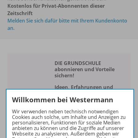
Kostenlos für Privat-Abonnenten dieser
Zeitschrift
Melden Sie sich dafür bitte mit Ihrem Kundenkonto
an.
DIE GRUNDSCHULE
abonnieren und Vorteile
sichern!
Ideen, Erfahrungen und
Konzepte für Ihren
Willkommen bei Westermann
Schulalltag
Wir verwenden neben technisch notwendigen
Die Zeitschrift erscheint als
Cookies auch solche, um Inhalte und Anzeigen zu
Print- und als digitale Version.
personalisieren, Funktionen für soziale Medien
anbieten zu können und die Zugriffe auf unserer
Beiträge und Materialien
Webseite zu analysieren. Außerdem geben wir
können im Online-Archiv von