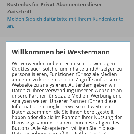
Kostenlos für Privat-Abonnenten dieser
Zeitschrift
Melden Sie sich dafür bitte mit Ihrem Kundenkonto
an.
Willkommen bei Westermann
Das führende Magazin für
Wir verwenden neben technisch notwendigen
den wissenschaftlichen
Cookies auch solche, um Inhalte und Anzeigen zu
Transfer!
personalisieren, Funktionen für soziale Medien
anbieten zu können und die Zugriffe auf unserer
Ihr Wegweiser zu den
Webseite zu analysieren. Außerdem geben wir
Daten zu ihrer Verwendung unserer Webseite an
wichtigsten Seiten der GR:
unsere Partner für soziale Medien, Werbung und
Analysen weiter. Unserer Partner führen diese
zu den Abo-Angeboten
Informationen möglicherweise mit weiteren
zum Zeitschriftenkiosk
Daten zusammen, die Sie ihnen bereitgestellt
zum Online-Archiv
haben oder die sie im Rahmen Ihrer Nutzung der
Dienste gesammelt haben. Durch Betätigen des
Buttons „Alle Akzeptieren“ willigen Sie in diese
Mehr zur Zeitschrift
Datenerhebung gemäß Art. 6 Abs. 1 S. 1 a)