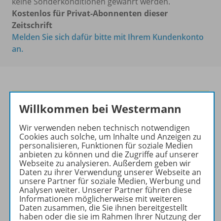
keine Sonderkonditionen gewährt werden.
Kostenlos für Privat-Abonnenten dieser
Zeitschrift
Melden Sie sich dafür bitte mit Ihrem Kundenkonto
an.
Frische Ideen für den
Willkommen bei Westermann
Englischunterricht!
Wir verwenden neben technisch notwendigen
Ihr Wegweiser zu den
Cookies auch solche, um Inhalte und Anzeigen zu
wichtigsten Seiten von PRAXIS
personalisieren, Funktionen für soziale Medien
anbieten zu können und die Zugriffe auf unserer
ENGLISCH:
Webseite zu analysieren. Außerdem geben wir
Daten zu ihrer Verwendung unserer Webseite an
zu den Abo-Angeboten
unsere Partner für soziale Medien, Werbung und
zum Zeitschriftenkiosk
Analysen weiter. Unserer Partner führen diese
Informationen möglicherweise mit weiteren
zum Online-Archiv
Daten zusammen, die Sie ihnen bereitgestellt
haben oder die sie im Rahmen Ihrer Nutzung der