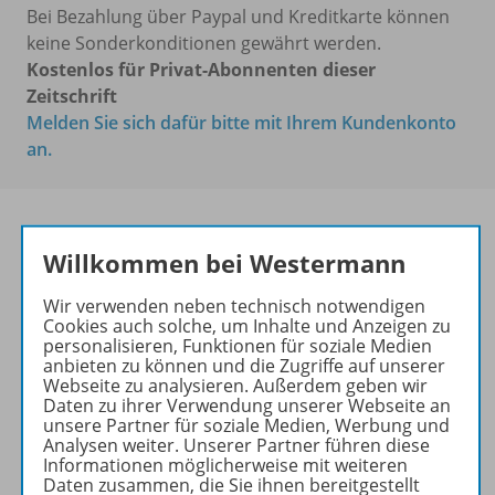
Bei Bezahlung über Paypal und Kreditkarte können
keine Sonderkonditionen gewährt werden.
Kostenlos für Privat-Abonnenten dieser
Zeitschrift
Melden Sie sich dafür bitte mit Ihrem Kundenkonto
an.
Willkommen bei Westermann
Kluge Konzepte für
anschaulichen Unterricht
Wir verwenden neben technisch notwendigen
Cookies auch solche, um Inhalte und Anzeigen zu
Ihr Wegweiser zu den
personalisieren, Funktionen für soziale Medien
wichtigsten Seiten von PRAXIS
anbieten zu können und die Zugriffe auf unserer
Webseite zu analysieren. Außerdem geben wir
GESCHICHTE:
Daten zu ihrer Verwendung unserer Webseite an
unsere Partner für soziale Medien, Werbung und
zu den Abo-Angeboten
Analysen weiter. Unserer Partner führen diese
zum Zeitschriftenkiosk
Informationen möglicherweise mit weiteren
Daten zusammen, die Sie ihnen bereitgestellt
zum Online-Archiv