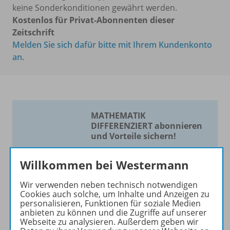
keine Sonderkonditionen gewährt werden.
Kostenlos für Privat-Abonnenten dieser
Zeitschrift
Melden Sie sich dafür bitte mit Ihrem Kundenkonto
an.
MATHEMATIK
DIFFERENZIERT abonnieren
und Vorteile sichern!
Die Zeitschrift für
Willkommen bei Westermann
Mathematik nach Maß!
Wir verwenden neben technisch notwendigen
Die Zeitschrift erscheint als
Cookies auch solche, um Inhalte und Anzeigen zu
Print- und als digitale Version.
personalisieren, Funktionen für soziale Medien
anbieten zu können und die Zugriffe auf unserer
Beiträge und Materialien
Webseite zu analysieren. Außerdem geben wir
können im Online-Archiv von