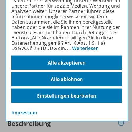
Daten zu ihrer Verwendung unserer Webseite an
MATHEMATIK DIFFERENZIERT
unsere Partner für soziale Medien, Werbung und
Analysen weiter. Unserer Partner führen diese
kostenlos recherchiert und
Informationen möglicherweise mit weiteren
heruntergeladen werden (nur
Daten zusammen, die Sie ihnen bereitgestellt
für Privatpersonen).
haben oder die sie im Rahmen Ihrer Nutzung der
Dienste gesammelt haben. Durch Betätigen des
Jetzt kostengünstig
Buttons „Alle Akzeptieren“ willigen Sie in diese
Probelesen oder gleich zum
Datenerhebung gemäß Art. 6 Abs. 1 S. 1 a)
Vorteilspreis abonnieren!
DSGVO, § 25 TDDDG ein.
…
Weiterlesen
ZU DEN ABO-ANGEBOTEN
Alle akzeptieren
Alle ablehnen
Einstellungen bearbeiten
Informationen
Impressum
Beschreibung