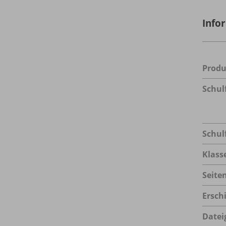
Info
Prod
Schul
Schul
Klass
Seite
Ersch
Datei