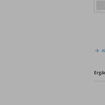
A
Ergä