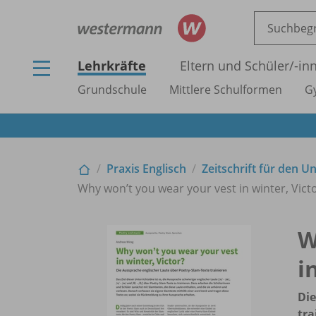
Lehrkräfte
Eltern und Schüler/
-in
Grundschule
Mittlere Schulformen
G
Praxis Englisch
Zeitschrift für den U
Why won’t you wear your vest in winter, Vict
W
i
Die
tra