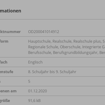
rmationen
uktnummer
OD200041014912
form
Hauptschule, Realschule, Realschule plus, 
Regionale Schule, Oberschule, Integrierte 
Berufsschule, Berufsgrundbildungsjahr, Ber
fach
Englisch
enstufe
8. Schuljahr bis 9. Schuljahr
n
5
ienen am
01.12.2020
größe
91,6 kB