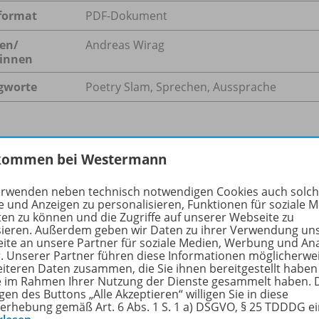
format
PDF-Dokument
en/
Andreas Wirag
innen
gworte
Poetry Slam, Sprechen, Aussprache
hreibung
kommen bei Westermann
erwenden neben technisch notwendigen Cookies auch solc
e und Anzeigen zu personalisieren, Funktionen für soziale 
el dieser Unterrichtsidee ist es, die Aussprache schwierige
ten zu können und die Zugriffe auf unserer Webseite zu
sieren. Außerdem geben wir Daten zu ihrer Verwendung un
eren. Dazu arbeiten die Schülerinnen und Schüler zunächst m
ite an unsere Partner für soziale Medien, Werbung und An
e anhören und vorlesen. Danach verfassen sie eigene Slamt
r. Unserer Partner führen diese Informationen möglicherwe
Texte vor, wobei sie Rückmeldung zu ihrer Aussprache erha
eiteren Daten zusammen, die Sie ihnen bereitgestellt haben
ie im Rahmen Ihrer Nutzung der Dienste gesammelt haben. 
gen des Buttons „Alle Akzeptieren“ willigen Sie in diese
erhebung gemäß Art. 6 Abs. 1 S. 1 a) DSGVO, § 25 TDDDG e