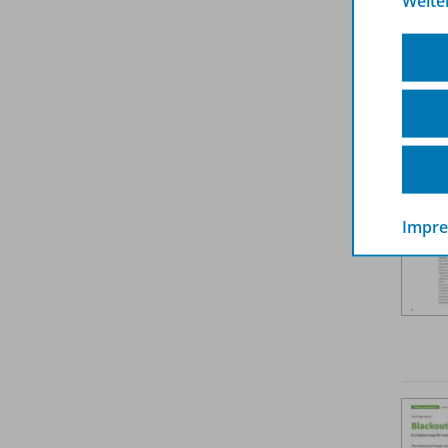
Weite
Weit
Impr