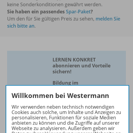
keine Sonderkonditionen gewährt werden.
Sie haben ein passendes
Spar-Paket
?
Um den für Sie gültigen Preis zu sehen,
melden Sie
sich bitte an
.
LERNEN KONKRET
abonnieren und Vorteile
sichern!
Bildung im
Förderschwerpunkt geistige
Willkommen bei Westermann
Entwicklung
Wir verwenden neben technisch notwendigen
Die Zeitschrift erscheint als
Cookies auch solche, um Inhalte und Anzeigen zu
Print- und als digitale Version.
personalisieren, Funktionen für soziale Medien
anbieten zu können und die Zugriffe auf unserer
Beiträge und Materialien
Webseite zu analysieren. Außerdem geben wir
können im Online-Archiv von