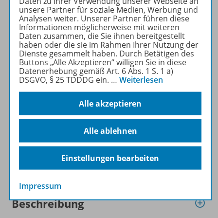
Daten zu ihrer Verwendung unserer Webseite an
LERNEN KONKRET kostenlos
unsere Partner für soziale Medien, Werbung und
Analysen weiter. Unserer Partner führen diese
recherchiert und
Informationen möglicherweise mit weiteren
heruntergeladen werden (nur
Daten zusammen, die Sie ihnen bereitgestellt
für Privatpersonen).
haben oder die sie im Rahmen Ihrer Nutzung der
Dienste gesammelt haben. Durch Betätigen des
Jetzt kostengünstig
Buttons „Alle Akzeptieren“ willigen Sie in diese
Probelesen oder gleich zum
Datenerhebung gemäß Art. 6 Abs. 1 S. 1 a)
Vorteilspreis abonnieren!
DSGVO, § 25 TDDDG ein.
…
Weiterlesen
Zu den Angeboten
Alle akzeptieren
Alle ablehnen
Einstellungen bearbeiten
Informationen
Impressum
Beschreibung