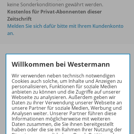
keine Sonderkonditionen gewährt werden.
Kostenlos für Privat-Abonnenten dieser
Zeitschrift
Melden Sie sich dafür bitte mit Ihrem Kundenkonto
an.
Willkommen bei Westermann
PRAXIS PHILOSOPHIE &
ETHIK
Wir verwenden neben technisch notwendigen
Cookies auch solche, um Inhalte und Anzeigen zu
Ihr Wegweiser zu den
personalisieren, Funktionen für soziale Medien
anbieten zu können und die Zugriffe auf unserer
wichtigsten Seiten:
Webseite zu analysieren. Außerdem geben wir
Daten zu ihrer Verwendung unserer Webseite an
zu den Abo-Angeboten
unsere Partner für soziale Medien, Werbung und
zum Zeitschriftenkiosk
Analysen weiter. Unserer Partner führen diese
zum Online-Archiv
Informationen möglicherweise mit weiteren
Daten zusammen, die Sie ihnen bereitgestellt
haben oder die sie im Rahmen Ihrer Nutzung der
Mehr zur Zeitschrift