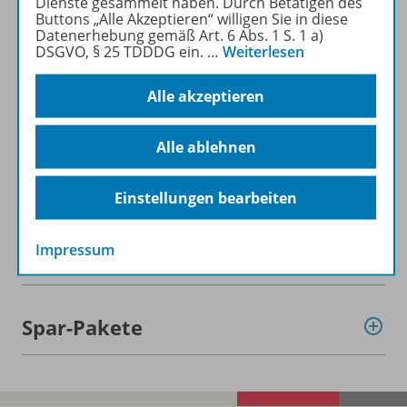
Dienste gesammelt haben. Durch Betätigen des
Buttons „Alle Akzeptieren“ willigen Sie in diese
Datenerhebung gemäß Art. 6 Abs. 1 S. 1 a)
DSGVO, § 25 TDDDG ein.
…
Weiterlesen
Alle akzeptieren
Informationen
Alle ablehnen
Beschreibung
Einstellungen bearbeiten
Impressum
Weitere Inhalte der Ausgabe
Spar-Pakete