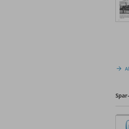
A
Spar