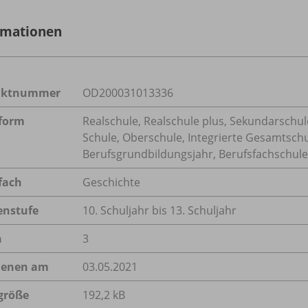
rmationen
uktnummer
OD200031013336
form
Realschule, Realschule plus, Sekundarschule
Schule, Oberschule, Integrierte Gesamtsch
Berufsgrundbildungsjahr, Berufsfachschule,
fach
Geschichte
enstufe
10. Schuljahr bis 13. Schuljahr
n
3
ienen am
03.05.2021
größe
192,2 kB