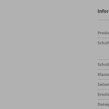
Info
Prod
Schul
Schul
Klass
Seite
Ersch
Datei