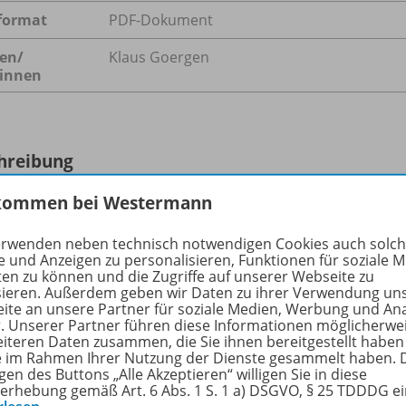
format
PDF-Dokument
en/
Klaus Goergen
innen
hreibung
kommen bei Westermann
richtsrelevante Texte von Ernst Tugendhat
erwenden neben technisch notwendigen Cookies auch solc
e und Anzeigen zu personalisieren, Funktionen für soziale 
ten zu können und die Zugriffe auf unserer Webseite zu
sieren. Außerdem geben wir Daten zu ihrer Verwendung un
ite an unsere Partner für soziale Medien, Werbung und An
r. Unserer Partner führen diese Informationen möglicherwe
ere Inhalte der Ausgabe
eiteren Daten zusammen, die Sie ihnen bereitgestellt haben
ie im Rahmen Ihrer Nutzung der Dienste gesammelt haben. 
gen des Buttons „Alle Akzeptieren“ willigen Sie in diese
erhebung gemäß Art. 6 Abs. 1 S. 1 a) DSGVO, § 25 TDDDG e