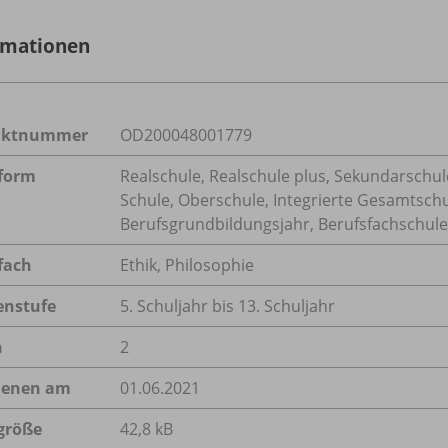
rmationen
uktnummer
OD200048001779
form
Realschule, Realschule plus, Sekundarschule
Schule, Oberschule, Integrierte Gesamtsch
Berufsgrundbildungsjahr, Berufsfachschule,
fach
Ethik
,
Philosophie
enstufe
5. Schuljahr bis 13. Schuljahr
n
2
ienen am
01.06.2021
größe
42,8 kB