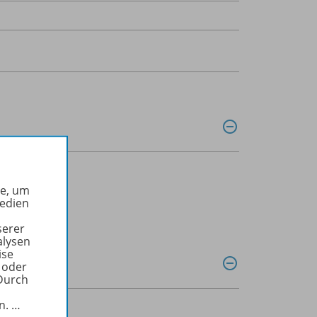
he, um
Medien
serer
alysen
ise
 oder
Durch
in.
…