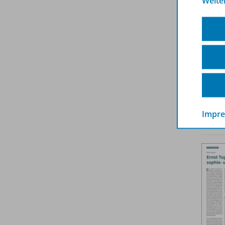
Weite
Impr