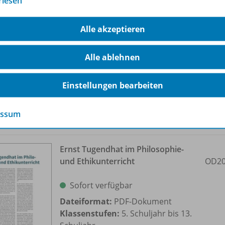
rlesen
Der redlliche Intellektuelle
OD20
Sofort verfügbar
Alle akzeptieren
Dateiformat:
PDF-Dokument
Klassenstufen:
5. Schuljahr bis 13.
Alle ablehnen
Schuljahr
Einstellungen bearbeiten
essum
Ernst Tugendhat im Philosophie-
und Ethikunterricht
OD20
Sofort verfügbar
Dateiformat:
PDF-Dokument
Klassenstufen:
5. Schuljahr bis 13.