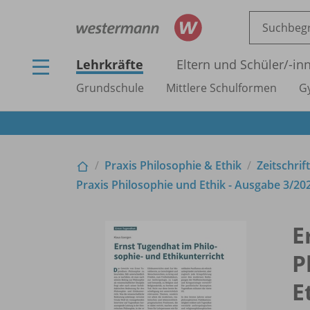
Lehrkräfte
Eltern und Schüler/
-in
Grundschule
Mittlere Schulformen
G
Praxis Philosophie & Ethik
Zeitschrif
Praxis Philosophie und Ethik - Ausgabe 3/
202
E
P
E