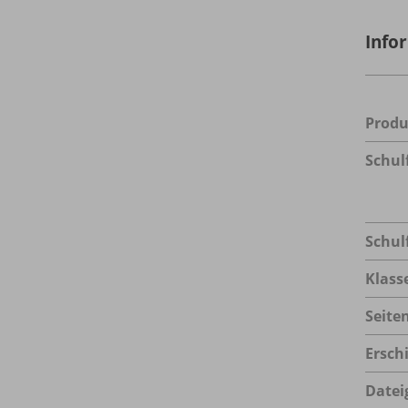
Info
Prod
Schul
Schul
Klass
Seite
Ersch
Datei