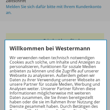
Zeitschrift
Melden Sie sich dafür bitte mit Ihrem Kundenkonto
an.
Frische Ideen für den
Englischunterricht!
Willkommen bei Westermann
Ihr Wegweiser zu den
Wir verwenden neben technisch notwendigen
wichtigsten Seiten von PRAXIS
Cookies auch solche, um Inhalte und Anzeigen zu
personalisieren, Funktionen für soziale Medien
ENGLISCH:
anbieten zu können und die Zugriffe auf unserer
Webseite zu analysieren. Außerdem geben wir
zu den Abo-Angeboten
Daten zu ihrer Verwendung unserer Webseite an
zum Zeitschriftenkiosk
unsere Partner für soziale Medien, Werbung und
zum Online-Archiv
Analysen weiter. Unserer Partner führen diese
Informationen möglicherweise mit weiteren
Daten zusammen, die Sie ihnen bereitgestellt
Mehr zur Zeitschrift
haben oder die sie im Rahmen Ihrer Nutzung der
Dienste gesammelt haben. Durch Betätigen des