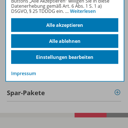
Buttons „Alle Akzeptieren“ willigen Sie in diese
Datenerhebung gemäß Art. 6 Abs. 1 S. 1 a)
DSGVO, § 25 TDDDG ein.
…
Weiterlesen
Alle akzeptieren
Informationen
Alle ablehnen
Beschreibung
Einstellungen bearbeiten
Weitere Inhalte der Ausgabe
Impressum
Spar-Pakete