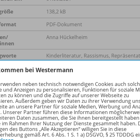
größe
138,2 kB
format
PDF-Dokument
en/
Anna Hückelheim
innen
gworte
Kinderliteratur, Rassismus, Repräsenta
kommen bei Westermann
erwenden neben technisch notwendigen Cookies auch solc
hreibung
e und Anzeigen zu personalisieren, Funktionen für soziale 
ten zu können und die Zugriffe auf unserer Webseite zu
sieren. Außerdem geben wir Daten zu ihrer Verwendung un
ite an unsere Partner für soziale Medien, Werbung und An
lt die aktuelle Kinderliteratur in Deutschland die immer di
r. Unserer Partner führen diese Informationen möglicherwe
eiteren Daten zusammen, die Sie ihnen bereitgestellt haben
gt das Kinder­literaturprojekt DRIN des Goethe-Instituts Fi
ie im Rahmen Ihrer Nutzung der Dienste gesammelt haben. 
gsteam des Vorhabens. Im Interview erklärt sie, warum alle 
gen des Buttons „Alle Akzeptieren“ willigen Sie in diese
schaftliche Vielfalt abbilden, und worauf Lehrpersonen des
erhebung gemäß Art. 6 Abs. 1 S. 1 a) DSGVO, § 25 TDDDG e