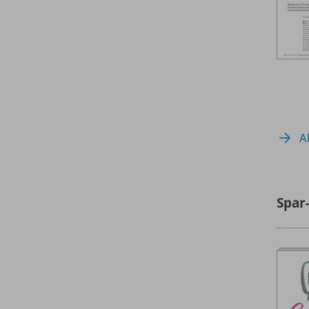
A
Spar