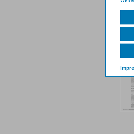
Weite
Weit
Impr