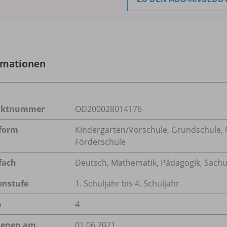
rmationen
uktnummer
OD200028014176
form
Kindergarten/
Vorschule, Grundschule, O
Förderschule
fach
Deutsch
,
Mathematik
,
Pädagogik
,
Sachu
enstufe
1. Schuljahr bis 4. Schuljahr
n
4
ienen am
01.06.2021