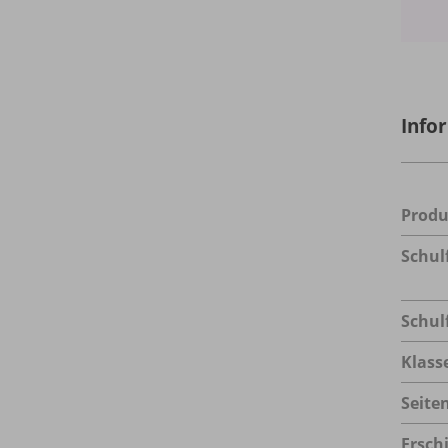
Info
Prod
Schul
Schul
Klass
Seite
Ersch