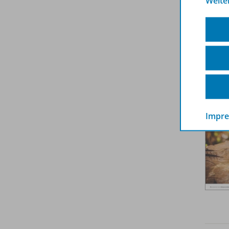
Weite
Weit
Impr