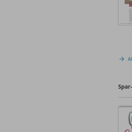
A
Spar