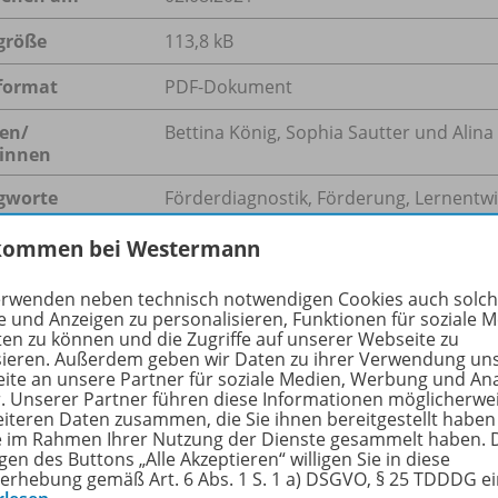
größe
113,8 kB
format
PDF-Dokument
en/
Bettina König, Sophia Sautter und Alina
innen
gworte
Förderdiagnostik, Förderung, Lernentw
kommen bei Westermann
erwenden neben technisch notwendigen Cookies auch solc
hreibung
e und Anzeigen zu personalisieren, Funktionen für soziale 
ten zu können und die Zugriffe auf unserer Webseite zu
sieren. Außerdem geben wir Daten zu ihrer Verwendung un
ite an unsere Partner für soziale Medien, Werbung und An
entrale Aufgabe von Grundschullehrkräften ist es, ihre Sc
r. Unserer Partner führen diese Informationen möglicherwe
eiteren Daten zusammen, die Sie ihnen bereitgestellt haben
iduell zu fördern. Angehende Lehrkräfte müssen das dazu 
ie im Rahmen Ihrer Nutzung der Dienste gesammelt haben. 
forderten Fähigkeiten erst erwerben. Das Seminar STeP will
gen des Buttons „Alle Akzeptieren“ willigen Sie in diese
etisches Wissen direkt auch praktische Anwendung erfährt.
erhebung gemäß Art. 6 Abs. 1 S. 1 a) DSGVO, § 25 TDDDG e