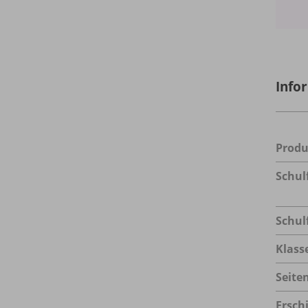
Info
Prod
Schul
Schul
Klass
Seite
Ersch