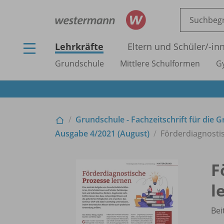
Lehrkräfte
Eltern und Schüler/
-in
Grundschule
Mittlere Schulformen
G
Grundschule - Fachzeitschrift für die 
Ausgabe 4/
2021 (August)
Förderdiagnosti
F
l
Bei