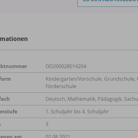
rmationen
uktnummer
OD200028014204
form
Kindergarten/
Vorschule, Grundschule, O
Förderschule
fach
Deutsch
,
Mathematik
,
Pädagogik
,
Sachu
enstufe
1. Schuljahr bis 4. Schuljahr
n
3
ienen am
02.08.2021