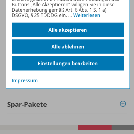
Buttons „Alle Akzeptieren“ willigen Sie in diese
Datenerhebung gemäß Art. 6 Abs. 1 S. 1 a)
DSGVO, § 25 TDDDG ein.
…
Weiterlesen
Alle akzeptieren
Informationen
Alle ablehnen
Beschreibung
Einstellungen bearbeiten
Weitere Inhalte der Ausgabe
Impressum
Spar-Pakete