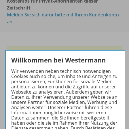
Kostenlos für Privat-Abonnenten dieser
Zeitschrift
Melden Sie sich dafür bitte mit Ihrem Kundenkonto
an.
Frische Ideen für den
Willkommen bei Westermann
Englischunterricht!
Wir verwenden neben technisch notwendigen
Ihr Wegweiser zu den
Cookies auch solche, um Inhalte und Anzeigen zu
wichtigsten Seiten von PRAXIS
personalisieren, Funktionen für soziale Medien
ENGLISCH:
anbieten zu können und die Zugriffe auf unserer
Webseite zu analysieren. Außerdem geben wir
zu den Abo-Angeboten
Daten zu ihrer Verwendung unserer Webseite an
unsere Partner für soziale Medien, Werbung und
zum Zeitschriftenkiosk
Analysen weiter. Unserer Partner führen diese
zum Online-Archiv
Informationen möglicherweise mit weiteren
Daten zusammen, die Sie ihnen bereitgestellt
haben oder die sie im Rahmen Ihrer Nutzung der
Mehr zur Zeitschrift
Dienste gesammelt haben. Durch Betätigen des