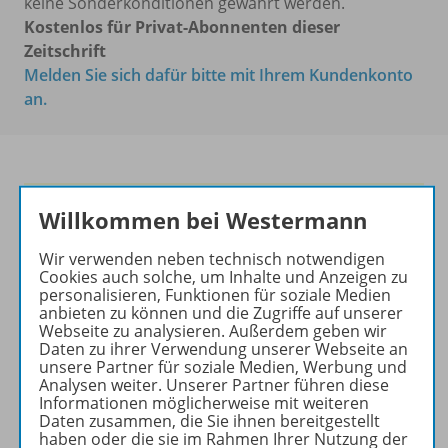
keine Sonderkonditionen gewährt werden.
Kostenlos für Privat-Abonnenten dieser
Zeitschrift
Melden Sie sich dafür bitte mit Ihrem Kundenkonto
an.
Frische Ideen für den
Willkommen bei Westermann
Englischunterricht!
Wir verwenden neben technisch notwendigen
Ihr Wegweiser zu den
Cookies auch solche, um Inhalte und Anzeigen zu
wichtigsten Seiten von PRAXIS
personalisieren, Funktionen für soziale Medien
anbieten zu können und die Zugriffe auf unserer
ENGLISCH:
Webseite zu analysieren. Außerdem geben wir
Daten zu ihrer Verwendung unserer Webseite an
zu den Abo-Angeboten
unsere Partner für soziale Medien, Werbung und
zum Zeitschriftenkiosk
Analysen weiter. Unserer Partner führen diese
Informationen möglicherweise mit weiteren
zum Online-Archiv
Daten zusammen, die Sie ihnen bereitgestellt
haben oder die sie im Rahmen Ihrer Nutzung der