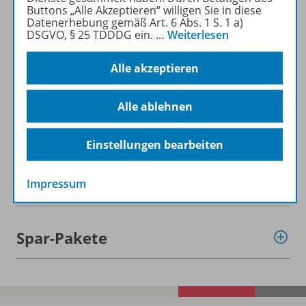
Buttons „Alle Akzeptieren“ willigen Sie in diese
Datenerhebung gemäß Art. 6 Abs. 1 S. 1 a)
DSGVO, § 25 TDDDG ein.
…
Weiterlesen
Alle akzeptieren
Informationen
Alle ablehnen
Beschreibung
Einstellungen bearbeiten
Weitere Inhalte der Ausgabe
Impressum
Spar-Pakete