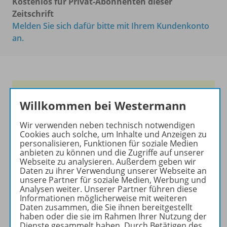
Kostenlos für Privat-Abonnenten dieser
Zeitschrift
Melden Sie sich dafür bitte mit Ihrem Kundenkonto
an.
Frische Ideen für den
Willkommen bei Westermann
Englischunterricht!
Wir verwenden neben technisch notwendigen
Ihr Wegweiser zu den
Cookies auch solche, um Inhalte und Anzeigen zu
wichtigsten Seiten von PRAXIS
personalisieren, Funktionen für soziale Medien
ENGLISCH:
anbieten zu können und die Zugriffe auf unserer
Webseite zu analysieren. Außerdem geben wir
zu den Abo-Angeboten
Daten zu ihrer Verwendung unserer Webseite an
unsere Partner für soziale Medien, Werbung und
zum Zeitschriftenkiosk
Analysen weiter. Unserer Partner führen diese
zum Online-Archiv
Informationen möglicherweise mit weiteren
Daten zusammen, die Sie ihnen bereitgestellt
haben oder die sie im Rahmen Ihrer Nutzung der
Mehr zur Zeitschrift
Dienste gesammelt haben. Durch Betätigen des