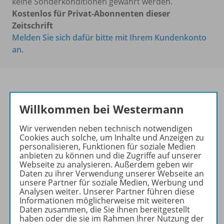
keine Sonderkonditionen gewährt werden.
Kostenlos für Privat-Abonnenten dieser
Zeitschrift
Melden Sie sich dafür bitte mit Ihrem Kundenkonto
an.
Das führende Magazin für
Willkommen bei Westermann
den wissenschaftlichen
Transfer!
Wir verwenden neben technisch notwendigen
Cookies auch solche, um Inhalte und Anzeigen zu
Ihr Wegweiser zu den
personalisieren, Funktionen für soziale Medien
anbieten zu können und die Zugriffe auf unserer
wichtigsten Seiten der GR:
Webseite zu analysieren. Außerdem geben wir
Daten zu ihrer Verwendung unserer Webseite an
zu den Abo-Angeboten
unsere Partner für soziale Medien, Werbung und
zum Zeitschriftenkiosk
Analysen weiter. Unserer Partner führen diese
Informationen möglicherweise mit weiteren
zum Online-Archiv
Daten zusammen, die Sie ihnen bereitgestellt
haben oder die sie im Rahmen Ihrer Nutzung der