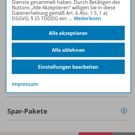
Mehr zur Zeitschrift
Dienste gesammelt haben. Durch Betätigen des
Buttons „Alle Akzeptieren“ willigen Sie in diese
Datenerhebung gemäß Art. 6 Abs. 1 S. 1 a)
DSGVO, § 25 TDDDG ein.
…
Weiterlesen
Alle akzeptieren
Informationen
Alle ablehnen
Beschreibung
Einstellungen bearbeiten
Impressum
Weitere Inhalte der Ausgabe
Spar-Pakete