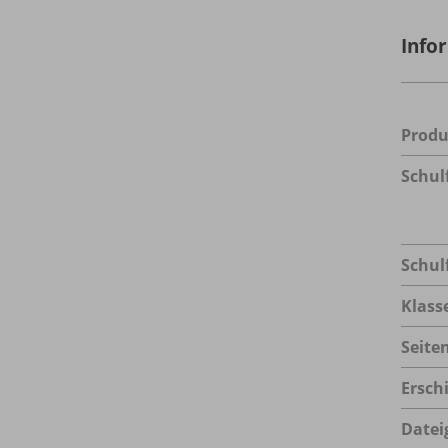
Info
Prod
Schul
Schul
Klass
Seite
Ersch
Datei