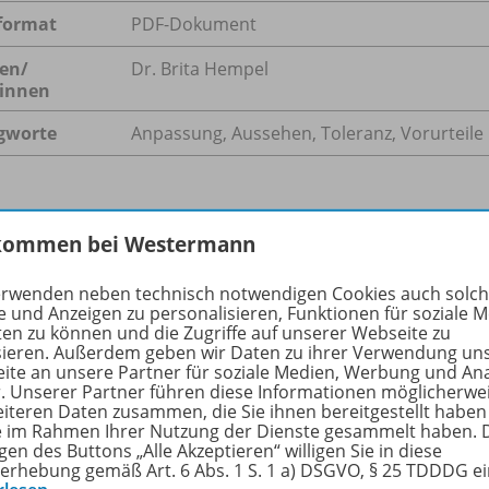
format
PDF-Dokument
en/
Dr. Brita Hempel
innen
gworte
Anpassung, Aussehen, Toleranz, Vorurteile
hreibung
kommen bei Westermann
erwenden neben technisch notwendigen Cookies auch solc
e und Anzeigen zu personalisieren, Funktionen für soziale 
berwiegend kulturell verfremdete Anläufe sensibilisieren d
ten zu können und die Zugriffe auf unserer Webseite zu
sieren. Außerdem geben wir Daten zu ihrer Verwendung un
menhang von Vorurteil und Intoleranz, von Konvention un
ite an unsere Partner für soziale Medien, Werbung und An
elen, ihre eigene Ambiguitätstoleranz zu vergrößern.
r. Unserer Partner führen diese Informationen möglicherwe
eiteren Daten zusammen, die Sie ihnen bereitgestellt haben
ie im Rahmen Ihrer Nutzung der Dienste gesammelt haben. 
gen des Buttons „Alle Akzeptieren“ willigen Sie in diese
erhebung gemäß Art. 6 Abs. 1 S. 1 a) DSGVO, § 25 TDDDG e