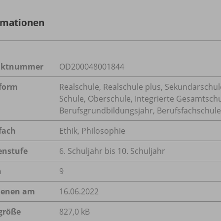
rmationen
uktnummer
OD200048001844
form
Realschule, Realschule plus, Sekundarschule
Schule, Oberschule, Integrierte Gesamtsch
Berufsgrundbildungsjahr, Berufsfachschule,
fach
Ethik
,
Philosophie
enstufe
6. Schuljahr bis 10. Schuljahr
n
9
ienen am
16.06.2022
größe
827,0 kB