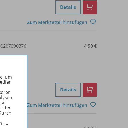
Details
Zum Merkzettel hinzufügen
0207000376
4,50 €
he, um
Medien
Details
serer
alysen
ise
Zum Merkzettel hinzufügen
 oder
Durch
in.
…