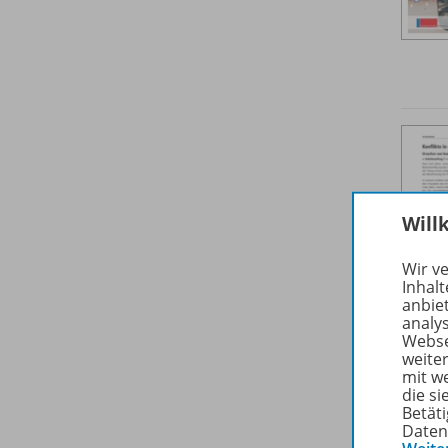
Will
Wir v
Inhalt
anbie
analy
Webse
weite
mit w
die s
Betäti
Daten