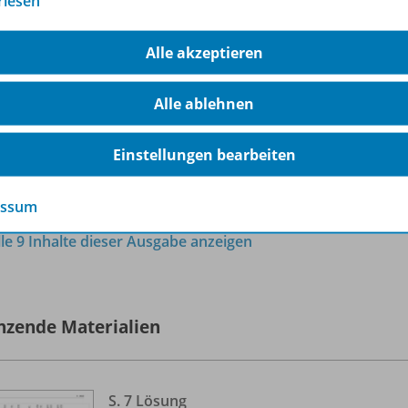
rlesen
Ausgabe 3/
2022
OD10
Sofort verfügbar
Alle akzeptieren
Dateiformat:
PDF-Dokument
Alle ablehnen
Einstellungen bearbeiten
essum
lle 9 Inhalte dieser Ausgabe anzeigen
nzende Materialien
S. 7 Lösung