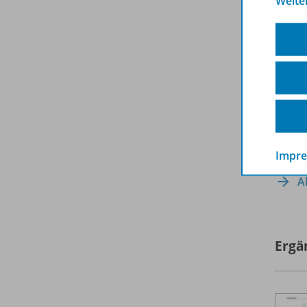
Weite
Impr
A
Ergä