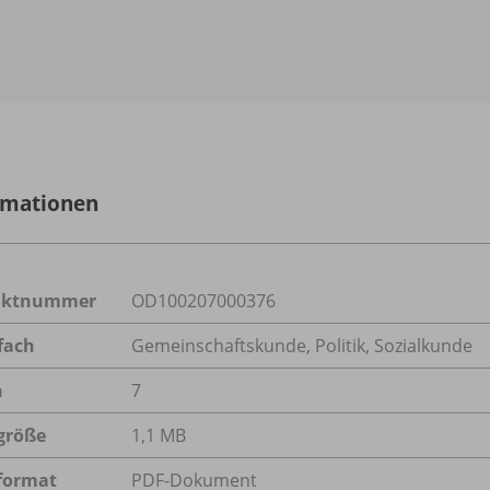
rmationen
uktnummer
OD100207000376
fach
Gemeinschaftskunde
,
Politik
,
Sozialkunde
n
7
größe
1,1 MB
format
PDF-Dokument