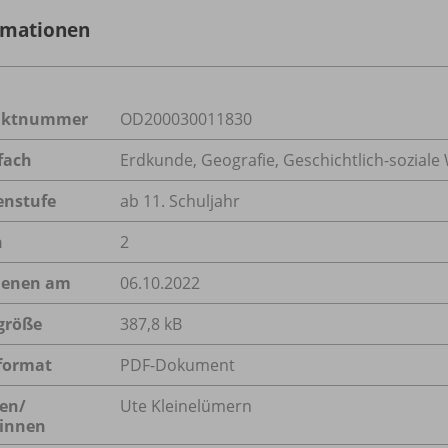
rmationen
uktnummer
OD200030011830
fach
Erdkunde
,
Geografie
,
Geschichtlich-soziale
enstufe
ab 11. Schuljahr
n
2
ienen am
06.10.2022
größe
387,8 kB
format
PDF-Dokument
en/
Ute Kleinelümern
innen