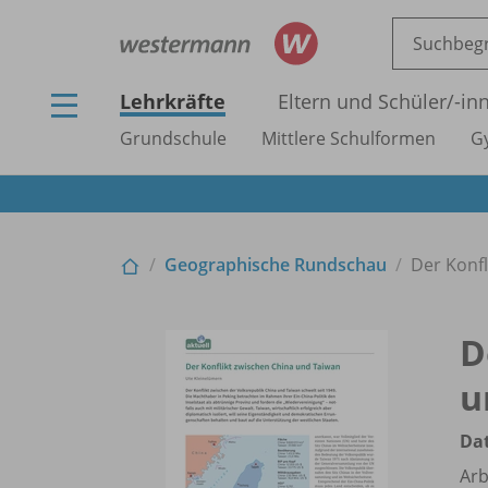
Lehrkräfte
Eltern und Schüler/
-in
Grundschule
Mittlere Schulformen
G
Geographische Rundschau
Der Konfl
D
u
Dat
Arb