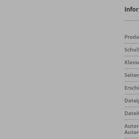
Info
Prod
Schul
Klass
Seite
Ersch
Datei
Datei
Autor
Autor