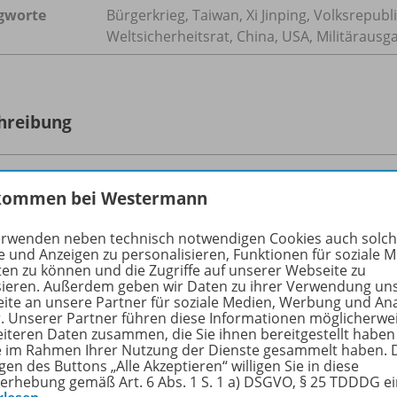
gworte
Bürgerkrieg, Taiwan, Xi Jinping, Volksrepub
Weltsicherheitsrat, China, USA, Militärausg
hreibung
nflikt zwischen der Volksrepublik China und Taiwan schwelt
kommen bei Westermann
hten im Rahmen ihrer Ein-China-Politik den Inselstaat als 
rvereinigung“ - notfalls auch mit militärischer Gewalt. Taiwa
erwenden neben technisch notwendigen Cookies auch solc
e und Anzeigen zu personalisieren, Funktionen für soziale 
atisch isoliert, will seine Eigenständigkeit und demokrati
ten zu können und die Zugriffe auf unserer Webseite zu
terstützung der westlichen Staaten.
sieren. Außerdem geben wir Daten zu ihrer Verwendung un
ite an unsere Partner für soziale Medien, Werbung und An
r. Unserer Partner führen diese Informationen möglicherwe
eiteren Daten zusammen, die Sie ihnen bereitgestellt haben
ie im Rahmen Ihrer Nutzung der Dienste gesammelt haben. 
gen des Buttons „Alle Akzeptieren“ willigen Sie in diese
-Pakete
erhebung gemäß Art. 6 Abs. 1 S. 1 a) DSGVO, § 25 TDDDG e