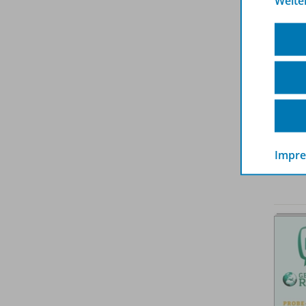
Weite
Impr