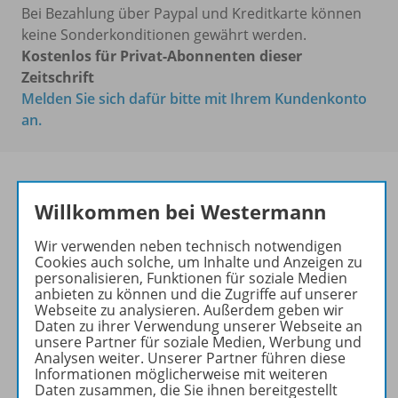
Bei Bezahlung über Paypal und Kreditkarte können
keine Sonderkonditionen gewährt werden.
Kostenlos für Privat-Abonnenten dieser
Zeitschrift
Melden Sie sich dafür bitte mit Ihrem Kundenkonto
an.
Willkommen bei Westermann
Frische Ideen für den
Englischunterricht!
Wir verwenden neben technisch notwendigen
Cookies auch solche, um Inhalte und Anzeigen zu
Ihr Wegweiser zu den
personalisieren, Funktionen für soziale Medien
wichtigsten Seiten von PRAXIS
anbieten zu können und die Zugriffe auf unserer
Webseite zu analysieren. Außerdem geben wir
ENGLISCH:
Daten zu ihrer Verwendung unserer Webseite an
unsere Partner für soziale Medien, Werbung und
zu den Abo-Angeboten
Analysen weiter. Unserer Partner führen diese
zum Zeitschriftenkiosk
Informationen möglicherweise mit weiteren
Daten zusammen, die Sie ihnen bereitgestellt
zum Online-Archiv