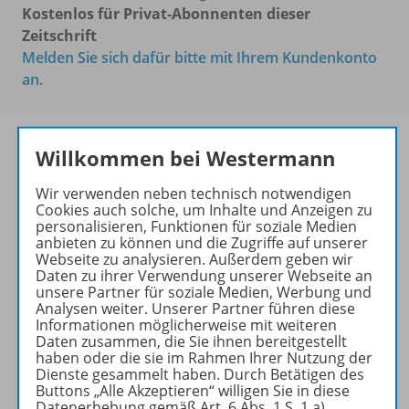
Kostenlos für Privat-Abonnenten dieser
Zeitschrift
Melden Sie sich dafür bitte mit Ihrem Kundenkonto
an.
Willkommen bei Westermann
Das führende Magazin für
Wir verwenden neben technisch notwendigen
den wissenschaftlichen
Cookies auch solche, um Inhalte und Anzeigen zu
Transfer!
personalisieren, Funktionen für soziale Medien
anbieten zu können und die Zugriffe auf unserer
Ihr Wegweiser zu den
Webseite zu analysieren. Außerdem geben wir
Daten zu ihrer Verwendung unserer Webseite an
wichtigsten Seiten der GR:
unsere Partner für soziale Medien, Werbung und
Analysen weiter. Unserer Partner führen diese
zu den Abo-Angeboten
Informationen möglicherweise mit weiteren
zum Zeitschriftenkiosk
Daten zusammen, die Sie ihnen bereitgestellt
zum Online-Archiv
haben oder die sie im Rahmen Ihrer Nutzung der
Dienste gesammelt haben. Durch Betätigen des
Buttons „Alle Akzeptieren“ willigen Sie in diese
Mehr zur Zeitschrift
Datenerhebung gemäß Art. 6 Abs. 1 S. 1 a)