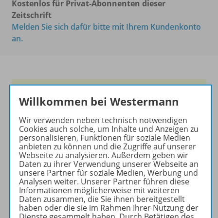
Kostenlos für Privat-Abonnenten dieser
Zeitschrift
Melden Sie sich dafür bitte mit Ihrem Kundenkonto
an.
Das führende Magazin für
Willkommen bei Westermann
den wissenschaftlichen
Transfer!
Wir verwenden neben technisch notwendigen
Cookies auch solche, um Inhalte und Anzeigen zu
Ihr Wegweiser zu den
personalisieren, Funktionen für soziale Medien
wichtigsten Seiten der GR:
anbieten zu können und die Zugriffe auf unserer
Webseite zu analysieren. Außerdem geben wir
zu den Abo-Angeboten
Daten zu ihrer Verwendung unserer Webseite an
unsere Partner für soziale Medien, Werbung und
zum Zeitschriftenkiosk
Analysen weiter. Unserer Partner führen diese
zum Online-Archiv
Informationen möglicherweise mit weiteren
Daten zusammen, die Sie ihnen bereitgestellt
haben oder die sie im Rahmen Ihrer Nutzung der
Mehr zur Zeitschrift
Dienste gesammelt haben. Durch Betätigen des