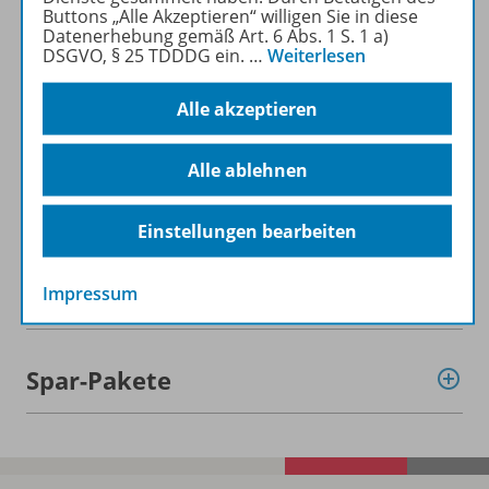
Buttons „Alle Akzeptieren“ willigen Sie in diese
Datenerhebung gemäß Art. 6 Abs. 1 S. 1 a)
DSGVO, § 25 TDDDG ein.
…
Weiterlesen
Alle akzeptieren
Informationen
Alle ablehnen
Beschreibung
Einstellungen bearbeiten
Weitere Inhalte der Ausgabe
Impressum
Spar-Pakete