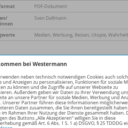
format
PDF-Dokument
en/
Sven Dallmann
innen
gworte
Medien, Werbung, Reisen, Utopie, Wahrhei
hreibung
kommen bei Westermann
erwenden neben technisch notwendigen Cookies auch solc
e und Anzeigen zu personalisieren, Funktionen für soziale 
 Unterrichtseinheit untersuchen die Schülerinnen und Schül
ten zu können und die Zugriffe auf unserer Webseite zu
sieren. Außerdem geben wir Daten zu ihrer Verwendung un
ten. Sie formulieren Merkmale eigener Wunschorte und glei
ite an unsere Partner für soziale Medien, Werbung und An
schließende Analyse eines Musikvideos eröffnet kritische 
r. Unserer Partner führen diese Informationen möglicherwe
rechungen der Reisebranche.
eiteren Daten zusammen, die Sie ihnen bereitgestellt haben
ie im Rahmen Ihrer Nutzung der Dienste gesammelt haben. 
gen des Buttons „Alle Akzeptieren“ willigen Sie in diese
erhebung gemäß Art. 6 Abs. 1 S. 1 a) DSGVO, § 25 TDDDG e