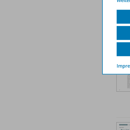
Weite
Weit
Impr