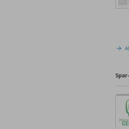
A
Spar