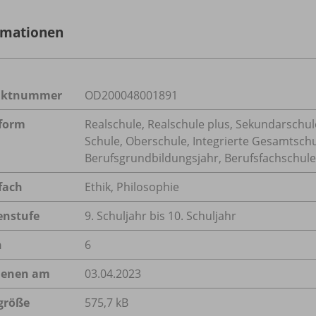
rmationen
uktnummer
OD200048001891
form
Realschule, Realschule plus, Sekundarschule
Schule, Oberschule, Integrierte Gesamtsch
Berufsgrundbildungsjahr, Berufsfachschule,
fach
Ethik
,
Philosophie
enstufe
9. Schuljahr bis 10. Schuljahr
n
6
ienen am
03.04.2023
größe
575,7 kB