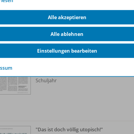
rlesen
ere Inhalte der Ausgabe
Alle akzeptieren
Alle ablehnen
Utopisches Denken heißt
Utopisches denken
OD20
Einstellungen bearbeiten
Sofort verfügbar
Dateiformat:
PDF-Dokument
essum
Klassenstufen:
5. Schuljahr bis 13.
Schuljahr
"Das ist doch völlig utopisch!"