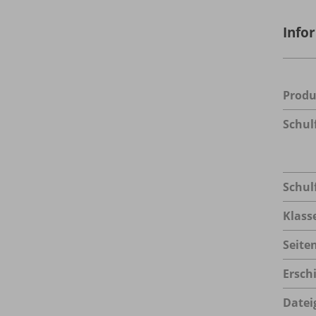
Info
Prod
Schul
Schul
Klass
Seite
Ersch
Datei