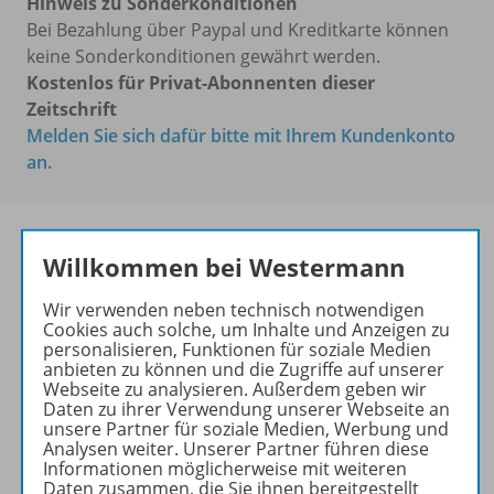
Hinweis zu Sonderkonditionen
Bei Bezahlung über Paypal und Kreditkarte können
keine Sonderkonditionen gewährt werden.
Kostenlos für Privat-Abonnenten dieser
Zeitschrift
Melden Sie sich dafür bitte mit Ihrem Kundenkonto
an.
Willkommen bei Westermann
Das führende Magazin für
den wissenschaftlichen
Wir verwenden neben technisch notwendigen
Cookies auch solche, um Inhalte und Anzeigen zu
Transfer!
personalisieren, Funktionen für soziale Medien
anbieten zu können und die Zugriffe auf unserer
Ihr Wegweiser zu den
Webseite zu analysieren. Außerdem geben wir
wichtigsten Seiten der GR:
Daten zu ihrer Verwendung unserer Webseite an
unsere Partner für soziale Medien, Werbung und
zu den Abo-Angeboten
Analysen weiter. Unserer Partner führen diese
Informationen möglicherweise mit weiteren
zum Zeitschriftenkiosk
Daten zusammen, die Sie ihnen bereitgestellt