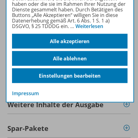
zum Online-Archiv
haben oder die sie im Rahmen Ihrer Nutzung der
Dienste gesammelt haben. Durch Betätigen des
Buttons „Alle Akzeptieren“ willigen Sie in diese
Mehr zur Zeitschrift
Datenerhebung gemäß Art. 6 Abs. 1 S. 1 a)
DSGVO, § 25 TDDDG ein.
…
Weiterlesen
Alle akzeptieren
Informationen
Alle ablehnen
Einstellungen bearbeiten
Beschreibung
Impressum
Weitere Inhalte der Ausgabe
Spar-Pakete