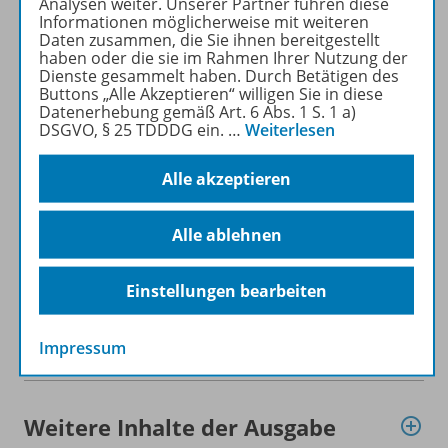
Analysen weiter. Unserer Partner führen diese
für Privatpersonen).
Informationen möglicherweise mit weiteren
Daten zusammen, die Sie ihnen bereitgestellt
Jetzt kostengünstig
haben oder die sie im Rahmen Ihrer Nutzung der
Probelesen oder gleich zum
Dienste gesammelt haben. Durch Betätigen des
Vorteilspreis abonnieren!
Buttons „Alle Akzeptieren“ willigen Sie in diese
Datenerhebung gemäß Art. 6 Abs. 1 S. 1 a)
DSGVO, § 25 TDDDG ein.
…
Weiterlesen
Zu den Angeboten
Alle akzeptieren
Alle ablehnen
Informationen
Einstellungen bearbeiten
Beschreibung
Impressum
Weitere Inhalte der Ausgabe