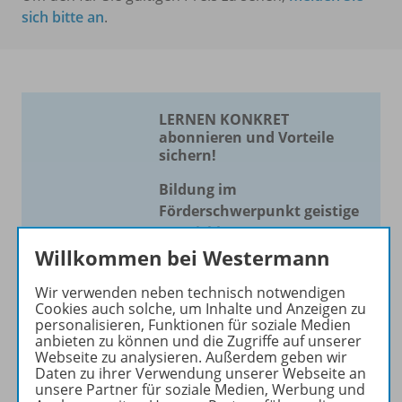
sich bitte an
.
LERNEN KONKRET
abonnieren und Vorteile
sichern!
Bildung im
Förderschwerpunkt geistige
Entwicklung
Willkommen bei Westermann
Die Zeitschrift erscheint als
Print- und als digitale Version.
Wir verwenden neben technisch notwendigen
Cookies auch solche, um Inhalte und Anzeigen zu
Beiträge und Materialien
personalisieren, Funktionen für soziale Medien
können im Online-Archiv von
anbieten zu können und die Zugriffe auf unserer
LERNEN KONKRET kostenlos
Webseite zu analysieren. Außerdem geben wir
Daten zu ihrer Verwendung unserer Webseite an
recherchiert und
unsere Partner für soziale Medien, Werbung und
heruntergeladen werden (nur