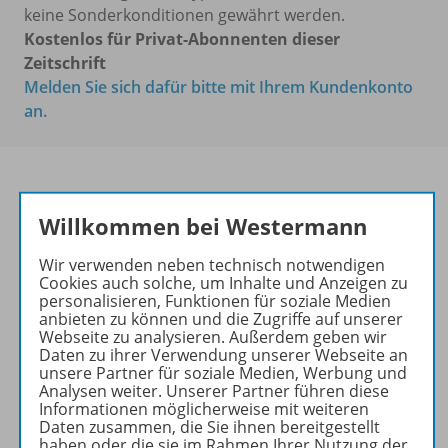
keine Sonderkonditionen gewährt werden.
Kostenlos für Privat-Abonnenten dieser
Zeitschrift
Melden Sie sich dafür bitte mit Ihrem Kundenkonto
an.
Willkommen bei Westermann
Kluge Konzepte für
anschaulichen Unterricht
Wir verwenden neben technisch notwendigen
Ihr Wegweiser zu den
Cookies auch solche, um Inhalte und Anzeigen zu
personalisieren, Funktionen für soziale Medien
wichtigsten Seiten von PRAXIS
anbieten zu können und die Zugriffe auf unserer
GESCHICHTE:
Webseite zu analysieren. Außerdem geben wir
Daten zu ihrer Verwendung unserer Webseite an
zu den Abo-Angeboten
unsere Partner für soziale Medien, Werbung und
Analysen weiter. Unserer Partner führen diese
zum Zeitschriftenkiosk
Informationen möglicherweise mit weiteren
zum Online-Archiv
Daten zusammen, die Sie ihnen bereitgestellt
haben oder die sie im Rahmen Ihrer Nutzung der