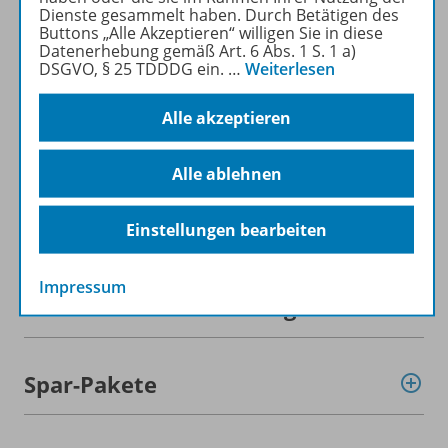
Dienste gesammelt haben. Durch Betätigen des
Mehr zur Zeitschrift
Buttons „Alle Akzeptieren“ willigen Sie in diese
Datenerhebung gemäß Art. 6 Abs. 1 S. 1 a)
DSGVO, § 25 TDDDG ein.
…
Weiterlesen
Alle akzeptieren
Informationen
Alle ablehnen
Beschreibung
Einstellungen bearbeiten
Impressum
Weitere Inhalte der Ausgabe
Spar-Pakete