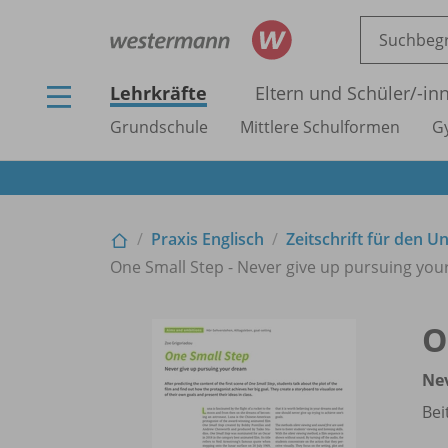
Lehrkräfte
Eltern und Schüler/
-in
Grundschule
Mittlere Schulformen
G
Praxis Englisch
Zeitschrift für den U
One Small Step - Never give up pursuing yo
O
Nev
Bei