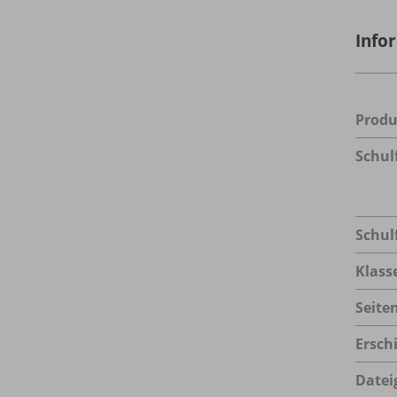
Info
Prod
Schul
Schul
Klass
Seite
Ersch
Datei