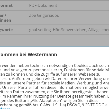
format
PDF-Dokument
en/
Zoe Grigoriadou
innen
gworte
goal-setting, Hör-Sehverstehen, Alltagslebe
hreibung
kommen bei Westermann
erwenden neben technisch notwendigen Cookies auch solc
e und Anzeigen zu personalisieren, Funktionen für soziale 
predicting the content of the first scene of One Small Step, s
ten zu können und die Zugriffe auf unserer Webseite zu
sieren. Außerdem geben wir Daten zu ihrer Verwendung un
ut how the protagonist achieves her big goal. They create a 
ite an unsere Partner für soziale Medien, Werbung und An
and present their ideas in class.
r. Unserer Partner führen diese Informationen möglicherwe
eiteren Daten zusammen, die Sie ihnen bereitgestellt haben
ie im Rahmen Ihrer Nutzung der Dienste gesammelt haben. 
gen des Buttons „Alle Akzeptieren“ willigen Sie in diese
erhebung gemäß Art. 6 Abs. 1 S. 1 a) DSGVO, § 25 TDDDG e