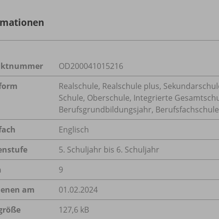
rmationen
uktnummer
OD200041015216
form
Realschule, Realschule plus, Sekundarschule
Schule, Oberschule, Integrierte Gesamtsch
Berufsgrundbildungsjahr, Berufsfachschule,
fach
Englisch
enstufe
5. Schuljahr bis 6. Schuljahr
n
9
ienen am
01.02.2024
größe
127,6 kB