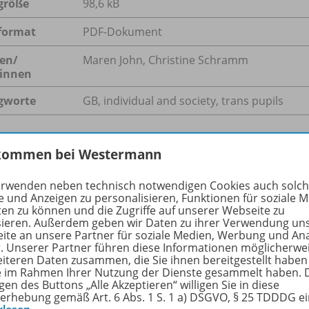
größe
98,6 kB
format
PDF-Dokument
en/
Maren John, Christine Schramm
innen
gworte
GB, individual and society, trans pupils
kommen bei Westermann
hreibung
erwenden neben technisch notwendigen Cookies auch solc
e und Anzeigen zu personalisieren, Funktionen für soziale 
ten zu können und die Zugriffe auf unserer Webseite zu
sieren. Außerdem geben wir Daten zu ihrer Verwendung un
rpunkt der Lernlinie ist die Schulung der Analysekompeten
ite an unsere Partner für soziale Medien, Werbung und An
se der sprachlichen Mittel erkennen die Lernenden, dass di
r. Unserer Partner führen diese Informationen möglicherwe
ch darstellt, ohne konkret Stellung zu beziehen.
eiteren Daten zusammen, die Sie ihnen bereitgestellt haben
ie im Rahmen Ihrer Nutzung der Dienste gesammelt haben. 
gen des Buttons „Alle Akzeptieren“ willigen Sie in diese
erhebung gemäß Art. 6 Abs. 1 S. 1 a) DSGVO, § 25 TDDDG e