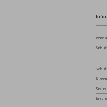
Info
Prod
Schul
Schul
Klass
Seite
Ersch