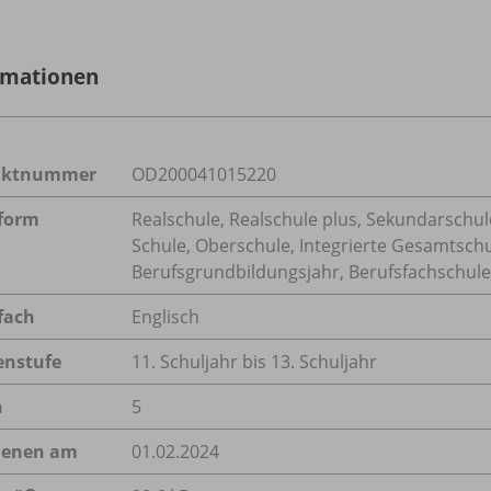
rmationen
uktnummer
OD200041015220
form
Realschule, Realschule plus, Sekundarschule
Schule, Oberschule, Integrierte Gesamtsch
Berufsgrundbildungsjahr, Berufsfachschule,
fach
Englisch
enstufe
11. Schuljahr bis 13. Schuljahr
n
5
ienen am
01.02.2024