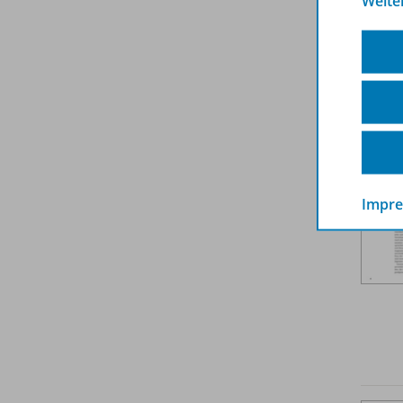
Weite
Weit
Impr