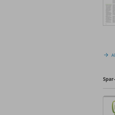
A
Spar