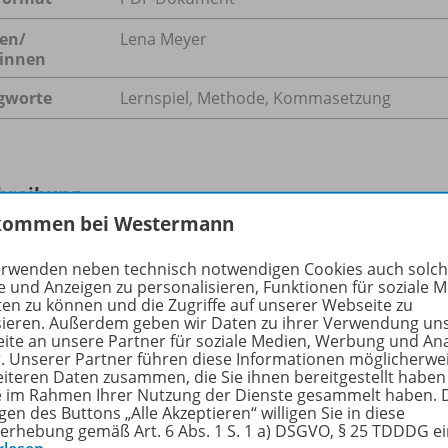
en/
Lena Meyer
innen
gworte
Lernspiel, Methode, Kommasetzung
hreibung
kommen bei Westermann
erwenden neben technisch notwendigen Cookies auch solc
n ist elementarer Bestandteil der Lebenswelt von Kindern 
e und Anzeigen zu personalisieren, Funktionen für soziale 
egenüber in der Kommunikation immer vorhanden, um Ent
ten zu können und die Zugriffe auf unserer Webseite zu
sieren. Außerdem geben wir Daten zu ihrer Verwendung un
nsam oder in Konkurrenz zueinander
ite an unsere Partner für soziale Medien, Werbung und An
en und Spielfreude zu erleben.
r. Unserer Partner führen diese Informationen möglicherwe
eiteren Daten zusammen, die Sie ihnen bereitgestellt haben
ie im Rahmen Ihrer Nutzung der Dienste gesammelt haben. 
gen des Buttons „Alle Akzeptieren“ willigen Sie in diese
erhebung gemäß Art. 6 Abs. 1 S. 1 a) DSGVO, § 25 TDDDG e