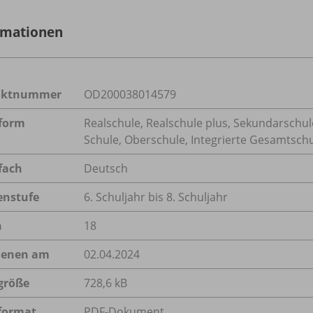
rmationen
uktnummer
OD200038014579
form
Realschule, Realschule plus, Sekundarschule
Schule, Oberschule, Integrierte Gesamtsc
fach
Deutsch
enstufe
6. Schuljahr bis 8. Schuljahr
n
18
ienen am
02.04.2024
größe
728,6 kB
format
PDF-Dokument