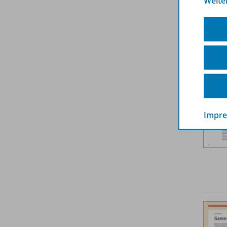
Weite
Weit
Impr