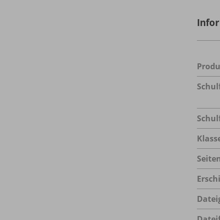
Info
Prod
Schul
Schul
Klass
Seite
Ersch
Datei
Datei