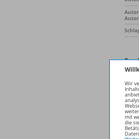
Autor
Autor
Schla
Besc
Will
Wir v
Spiele
Inhalt
ein G
anbie
analy
gemei
Webse
zu lös
weite
mit w
die s
Betäti
Daten