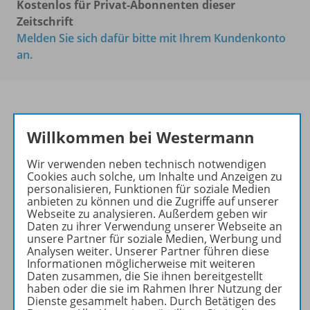
Kostenlos für Privat-Abonnenten dieser
Zeitschrift
Melden Sie sich dafür bitte mit Ihrem Kundenkonto
an.
PRAXIS POLITIK &
Willkommen bei Westermann
WIRTSCHAFT
Wir verwenden neben technisch notwendigen
Ihr Wegweiser zu den
Cookies auch solche, um Inhalte und Anzeigen zu
personalisieren, Funktionen für soziale Medien
wichtigsten Seiten:
anbieten zu können und die Zugriffe auf unserer
Webseite zu analysieren. Außerdem geben wir
zu den Abo-Angeboten
Daten zu ihrer Verwendung unserer Webseite an
zum Zeitschriftenkiosk
unsere Partner für soziale Medien, Werbung und
Analysen weiter. Unserer Partner führen diese
zum Online-Archiv
Informationen möglicherweise mit weiteren
Daten zusammen, die Sie ihnen bereitgestellt
Mehr zur Zeitschrift
haben oder die sie im Rahmen Ihrer Nutzung der
Dienste gesammelt haben. Durch Betätigen des