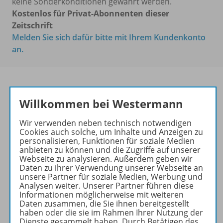
keine Sonderkonditionen gewährt werden.
Kostenlos für Privat-Abonnenten dieser
Zeitschrift
Melden Sie sich dafür bitte mit Ihrem Kundenkonto
an.
Willkommen bei Westermann
PRAXIS POLITIK &
WIRTSCHAFT
Wir verwenden neben technisch notwendigen
Cookies auch solche, um Inhalte und Anzeigen zu
Ihr Wegweiser zu den
personalisieren, Funktionen für soziale Medien
wichtigsten Seiten:
anbieten zu können und die Zugriffe auf unserer
Webseite zu analysieren. Außerdem geben wir
zu den Abo-Angeboten
Daten zu ihrer Verwendung unserer Webseite an
unsere Partner für soziale Medien, Werbung und
zum Zeitschriftenkiosk
Analysen weiter. Unserer Partner führen diese
zum Online-Archiv
Informationen möglicherweise mit weiteren
Daten zusammen, die Sie ihnen bereitgestellt
haben oder die sie im Rahmen Ihrer Nutzung der
Mehr zur Zeitschrift
Dienste gesammelt haben. Durch Betätigen des