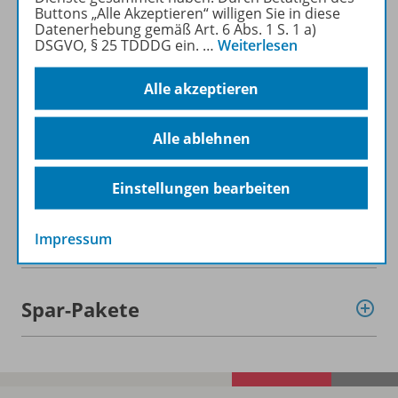
Buttons „Alle Akzeptieren“ willigen Sie in diese
Datenerhebung gemäß Art. 6 Abs. 1 S. 1 a)
DSGVO, § 25 TDDDG ein.
…
Weiterlesen
Alle akzeptieren
Informationen
Alle ablehnen
Beschreibung
Einstellungen bearbeiten
Weitere Inhalte der Ausgabe
Impressum
Spar-Pakete