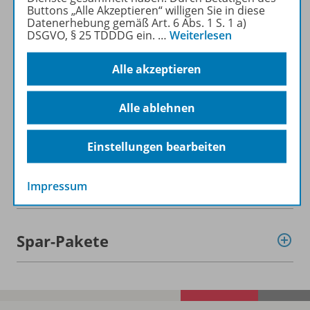
Buttons „Alle Akzeptieren“ willigen Sie in diese
Datenerhebung gemäß Art. 6 Abs. 1 S. 1 a)
DSGVO, § 25 TDDDG ein.
…
Weiterlesen
Alle akzeptieren
Informationen
Alle ablehnen
Beschreibung
Einstellungen bearbeiten
Weitere Inhalte der Ausgabe
Impressum
Spar-Pakete