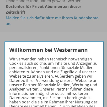
keine Sonderkonditionen gewährt werden.
Kostenlos für Privat-Abonnenten dieser
Zeitschrift
Melden Sie sich dafür bitte mit Ihrem Kundenkonto
an.
Willkommen bei Westermann
PRAXIS
DEUTSCHUNTERRICHT
Wir verwenden neben technisch notwendigen
Cookies auch solche, um Inhalte und Anzeigen zu
Ihr Wegweiser zu den
personalisieren, Funktionen für soziale Medien
wichtigsten Seiten:
anbieten zu können und die Zugriffe auf unserer
Webseite zu analysieren. Außerdem geben wir
zu den Abo-Angeboten
Daten zu ihrer Verwendung unserer Webseite an
unsere Partner für soziale Medien, Werbung und
zum Zeitschriftenkiosk
Analysen weiter. Unserer Partner führen diese
zum Online-Archiv
Informationen möglicherweise mit weiteren
Daten zusammen, die Sie ihnen bereitgestellt
haben oder die sie im Rahmen Ihrer Nutzung der
Mehr zur Zeitschrift
Dienste gesammelt haben. Durch Betätigen des