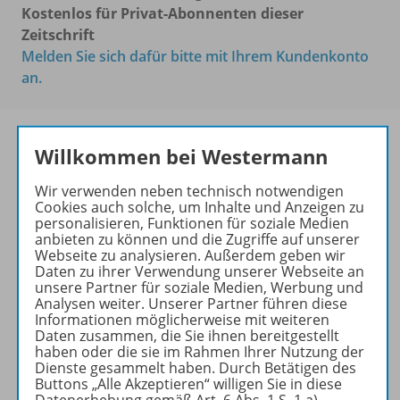
Kostenlos für Privat-Abonnenten dieser
Zeitschrift
Melden Sie sich dafür bitte mit Ihrem Kundenkonto
an.
Willkommen bei Westermann
Die führende Zeitschrift für
Wir verwenden neben technisch notwendigen
die Unterrichtspraxis!
Cookies auch solche, um Inhalte und Anzeigen zu
personalisieren, Funktionen für soziale Medien
Ihr Wegweiser zu den
anbieten zu können und die Zugriffe auf unserer
wichtigsten Seiten von PRAXIS
Webseite zu analysieren. Außerdem geben wir
Daten zu ihrer Verwendung unserer Webseite an
GEOGRAPHIE:
unsere Partner für soziale Medien, Werbung und
Analysen weiter. Unserer Partner führen diese
zu den Abo-Angeboten
Informationen möglicherweise mit weiteren
zum Zeitschriftenkiosk
Daten zusammen, die Sie ihnen bereitgestellt
haben oder die sie im Rahmen Ihrer Nutzung der
zum Online-Archiv
Dienste gesammelt haben. Durch Betätigen des
Buttons „Alle Akzeptieren“ willigen Sie in diese
Mehr zur Zeitschrift