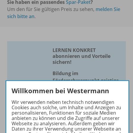
Sie haben ein passendes
Spar-Paket
?
Um den für Sie gültigen Preis zu sehen,
melden Sie
sich bitte an
.
LERNEN KONKRET
abonnieren und Vorteile
sichern!
Bildung im
Förderschwerpunkt geistige
Entwicklung
Willkommen bei Westermann
Die Zeitschrift erscheint als
Wir verwenden neben technisch notwendigen
Print- und als digitale Version.
Cookies auch solche, um Inhalte und Anzeigen zu
personalisieren, Funktionen für soziale Medien
Beiträge und Materialien
anbieten zu können und die Zugriffe auf unserer
können im Online-Archiv von
Webseite zu analysieren. Außerdem geben wir
LERNEN KONKRET kostenlos
Daten zu ihrer Verwendung unserer Webseite an