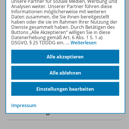
unsere Partner für soziale Medien, Werbung und
recherchiert und
Analysen weiter. Unserer Partner führen diese
heruntergeladen werden (nur
Informationen möglicherweise mit weiteren
für Privatpersonen).
Daten zusammen, die Sie ihnen bereitgestellt
haben oder die sie im Rahmen Ihrer Nutzung der
Jetzt kostengünstig
Dienste gesammelt haben. Durch Betätigen des
Probelesen oder gleich zum
Buttons „Alle Akzeptieren“ willigen Sie in diese
Vorteilspreis abonnieren!
Datenerhebung gemäß Art. 6 Abs. 1 S. 1 a)
DSGVO, § 25 TDDDG ein.
…
Weiterlesen
Zu den Angeboten
Alle akzeptieren
Alle ablehnen
Informationen
Einstellungen bearbeiten
Impressum
Beschreibung