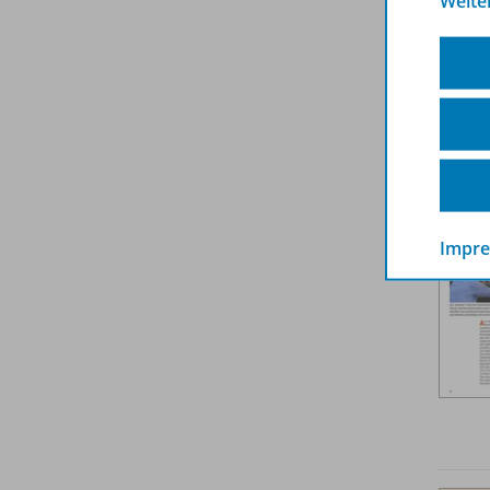
Weite
Weit
Impr