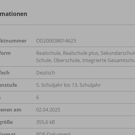
rmationen
uktnummer
OD200038014623
form
Realschule, Realschule plus, Sekundarschule
Schule, Oberschule, Integrierte Gesamtsc
fach
Deutsch
enstufe
5. Schuljahr bis 13. Schuljahr
n
6
ienen am
02.04.2025
größe
355,6 kB
format
PDF-Dokument