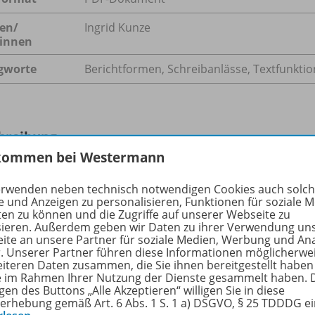
en/
Ingrid Kunze
innen
gworte
Berichtformen, Schreibanlässe, Textfunkti
hreibung
kommen bei Westermann
erwenden neben technisch notwendigen Cookies auch solc
te begegnen uns im Alltag allenthalben: in Zeitung, Fernse
e und Anzeigen zu personalisieren, Funktionen für soziale 
dio, in Online-Portalen und Social Media, in der
ten zu können und die Zugriffe auf unserer Webseite zu
sieren. Außerdem geben wir Daten zu ihrer Verwendung un
axis, beim Sport und im privaten Bereich. Als Adressatinne
ite an unsere Partner für soziale Medien, Werbung und An
dressaten erwarten wir, dass uns zutreffend, genau und
r. Unserer Partner führen diese Informationen möglicherwe
würdig über Geschehenes berichtet wird; als Berichtende
eiteren Daten zusammen, die Sie ihnen bereitgestellt haben
ie im Rahmen Ihrer Nutzung der Dienste gesammelt haben. 
 wir neben der Absicht zu informieren möglicherweise noc
gen des Buttons „Alle Akzeptieren“ willigen Sie in diese
e Intentionen.
erhebung gemäß Art. 6 Abs. 1 S. 1 a) DSGVO, § 25 TDDDG e