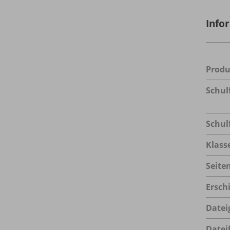
Info
Prod
Schul
Schul
Klass
Seite
Ersch
Datei
Datei