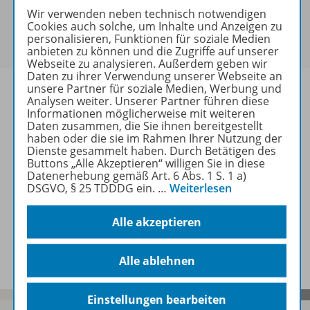
Sie haben ein passendes
Spar-Paket
?
Wir verwenden neben technisch notwendigen
Cookies auch solche, um Inhalte und Anzeigen zu
Um den für Sie gültigen Preis zu sehen,
melden Sie
personalisieren, Funktionen für soziale Medien
sich bitte an
.
anbieten zu können und die Zugriffe auf unserer
Webseite zu analysieren. Außerdem geben wir
Daten zu ihrer Verwendung unserer Webseite an
unsere Partner für soziale Medien, Werbung und
Analysen weiter. Unserer Partner führen diese
Informationen möglicherweise mit weiteren
Daten zusammen, die Sie ihnen bereitgestellt
Informationen
haben oder die sie im Rahmen Ihrer Nutzung der
Dienste gesammelt haben. Durch Betätigen des
Buttons „Alle Akzeptieren“ willigen Sie in diese
Datenerhebung gemäß Art. 6 Abs. 1 S. 1 a)
Weitere Inhalte der Ausgabe
DSGVO, § 25 TDDDG ein.
…
Weiterlesen
Alle akzeptieren
Spar-Pakete
Alle ablehnen
Einstellungen bearbeiten