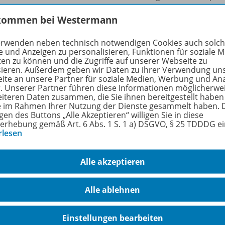
ühren. Seitdem reißen die Diskussionen darüber nicht ab. D
kommen bei Westermann
stemaren und geologischen Ebene, sondern schließt auch 
ie Ausgabe der Geographischen Rundschau gibt Einblicke in
erwenden neben technisch notwendigen Cookies auch solc
landschaften ebenso abdeckt wie geisteswissenschaftliche 
e und Anzeigen zu personalisieren, Funktionen für soziale 
 im Bildungsbereich gerecht werden zu können.
ten zu können und die Zugriffe auf unserer Webseite zu
sieren. Außerdem geben wir Daten zu ihrer Verwendung un
ite an unsere Partner für soziale Medien, Werbung und An
rfahren Sie mehr über die Reihe
r. Unserer Partner führen diese Informationen möglicherwe
eiteren Daten zusammen, die Sie ihnen bereitgestellt haben
ie im Rahmen Ihrer Nutzung der Dienste gesammelt haben. 
gen des Buttons „Alle Akzeptieren“ willigen Sie in diese
erhebung gemäß Art. 6 Abs. 1 S. 1 a) DSGVO, § 25 TDDDG e
hörige Produkte
rlesen
Alle akzeptieren
Geographische Rundschau
Klima- und Umweltmigration
5125
Alle ablehnen
Ausgabe 9/
2025 (September)
Einstellungen bearbeiten