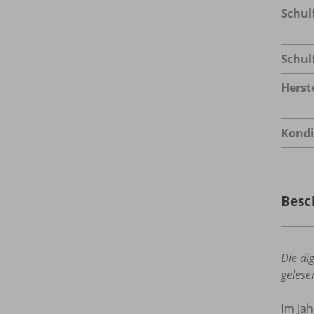
Schul
Schul
Herste
Kondi
Besc
Die di
gelese
Im Jah