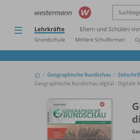
Lehrkräfte
Eltern und Schüler/
-in
Grundschule
Mittlere Schulformen
G
Geographische Rundschau
Zeitschri
Geographische Rundschau digital - Digitale 
G
d
Ge