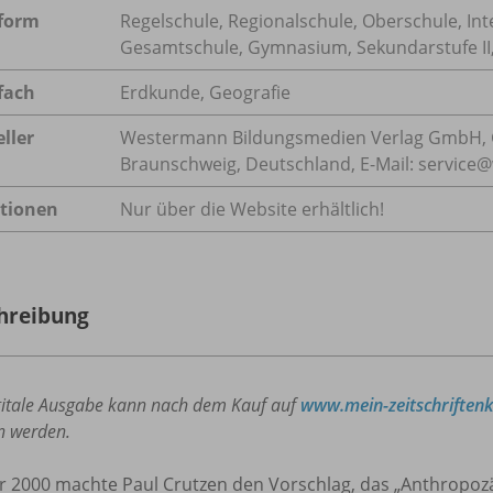
form
Regelschule, Regionalschule, Oberschule, In
Gesamtschule, Gymnasium, Sekundarstufe II
fach
Erdkunde
,
Geografie
ller
Westermann Bildungsmedien Verlag GmbH, 
Braunschweig, Deutschland, E-Mail: servic
tionen
Nur über die Website erhältlich!
hreibung
gitale Ausgabe kann nach dem Kauf auf
www.mein-zeitschriften
n werden.
r 2000 machte Paul Crutzen den Vorschlag, das „Anthropozä