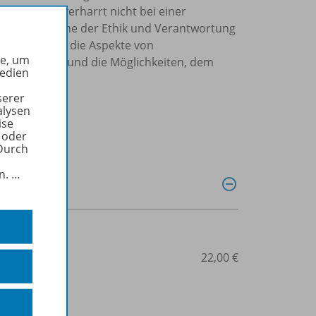
as Konzept verharrt nicht bei einer
eine Metaebene der Ethik und Verantwortung
 die Debatte, die Aspekte von
he, um
Perspektiven und die Möglichkeiten, dem
Medien
serer
alysen
ise
 oder
Durch
in.
…
0900
22,00 €