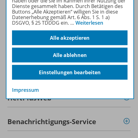
haben oder die sie im Rahmen Ihrer Nutzung der
Produktinformationen
Dienste gesammelt haben. Durch Betätigen des
Buttons „Alle Akzeptieren“ willigen Sie in diese
Datenerhebung gemäß Art. 6 Abs. 1 S. 1 a)
DSGVO, § 25 TDDDG ein.
…
Weiterlesen
Beschreibung
Alle akzeptieren
Inhalte
Alle ablehnen
Einstellungen bearbeiten
Zugehörige Produkte
Impressum
HeftPlusWeb
Benachrichtigungs-Service