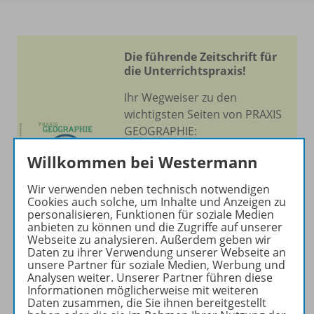
Die führende Zeitschrift für
die Unterrichtspraxis!
Ihr Wegweiser zu den
wichtigsten Seiten von PRAXIS
GEOGRAPHIE:
zu den Abo-Angeboten
Willkommen bei Westermann
zum Zeitschriftenkiosk
Wir verwenden neben technisch notwendigen
zum Online-Archiv
Cookies auch solche, um Inhalte und Anzeigen zu
personalisieren, Funktionen für soziale Medien
anbieten zu können und die Zugriffe auf unserer
Mehr zur Zeitschrift
Webseite zu analysieren. Außerdem geben wir
Daten zu ihrer Verwendung unserer Webseite an
unsere Partner für soziale Medien, Werbung und
Analysen weiter. Unserer Partner führen diese
Informationen möglicherweise mit weiteren
Daten zusammen, die Sie ihnen bereitgestellt