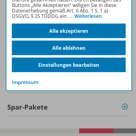
Buttons „Alle Akzeptieren“ willigen Sie in diese
Datenerhebung gemäß Art. 6 Abs. 1 S. 1 a)
DSGVO, § 25 TDDDG ein.
…
Weiterlesen
Alle akzeptieren
Informationen
Alle ablehnen
Beschreibung
Einstellungen bearbeiten
Impressum
Weitere Inhalte der Ausgabe
Spar-Pakete