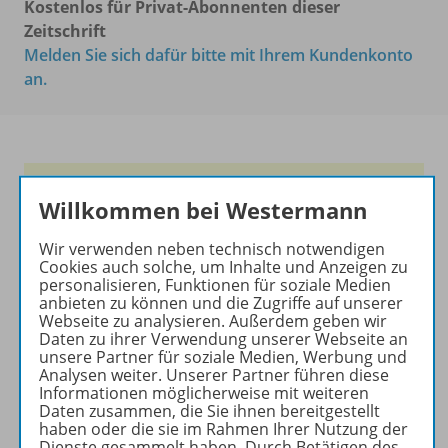
Kostenlos für Privat-Abonnenten dieser
Zeitschrift
Melden Sie sich dafür bitte mit Ihrem Kundenkonto
an.
Die führende Zeitschrift für
Willkommen bei Westermann
die Unterrichtspraxis!
Wir verwenden neben technisch notwendigen
Ihr Wegweiser zu den
Cookies auch solche, um Inhalte und Anzeigen zu
wichtigsten Seiten von PRAXIS
personalisieren, Funktionen für soziale Medien
GEOGRAPHIE:
anbieten zu können und die Zugriffe auf unserer
Webseite zu analysieren. Außerdem geben wir
Daten zu ihrer Verwendung unserer Webseite an
zu den Abo-Angeboten
unsere Partner für soziale Medien, Werbung und
zum Zeitschriftenkiosk
Analysen weiter. Unserer Partner führen diese
zum Online-Archiv
Informationen möglicherweise mit weiteren
Daten zusammen, die Sie ihnen bereitgestellt
haben oder die sie im Rahmen Ihrer Nutzung der
Mehr zur Zeitschrift
Dienste gesammelt haben. Durch Betätigen des