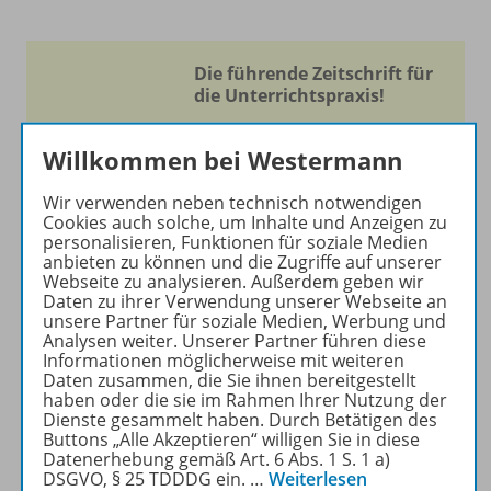
Die führende Zeitschrift für
die Unterrichtspraxis!
Ihr Wegweiser zu den
Willkommen bei Westermann
wichtigsten Seiten von PRAXIS
GEOGRAPHIE:
Wir verwenden neben technisch notwendigen
Cookies auch solche, um Inhalte und Anzeigen zu
zu den Abo-Angeboten
personalisieren, Funktionen für soziale Medien
zum Zeitschriftenkiosk
anbieten zu können und die Zugriffe auf unserer
Webseite zu analysieren. Außerdem geben wir
zum Online-Archiv
Daten zu ihrer Verwendung unserer Webseite an
unsere Partner für soziale Medien, Werbung und
Analysen weiter. Unserer Partner führen diese
Mehr zur Zeitschrift
Informationen möglicherweise mit weiteren
Daten zusammen, die Sie ihnen bereitgestellt
haben oder die sie im Rahmen Ihrer Nutzung der
Dienste gesammelt haben. Durch Betätigen des
Buttons „Alle Akzeptieren“ willigen Sie in diese
Datenerhebung gemäß Art. 6 Abs. 1 S. 1 a)
DSGVO, § 25 TDDDG ein.
…
Weiterlesen
Produktinformationen