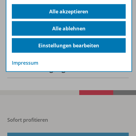
Alle akzeptieren
Beschreibung
Alle ablehnen
Zugehörige Produkte
Einstellungen bearbeiten
Impressum
Benachrichtigungs-Service
Sofort profitieren