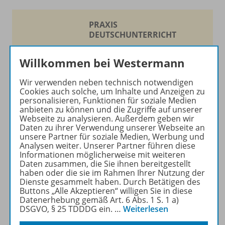
PRAXIS
DEUTSCHUNTERRICHT
Ihr Wegweiser zu den
Willkommen bei Westermann
wichtigsten Seiten:
Wir verwenden neben technisch notwendigen
zu den Abo-Angeboten
Cookies auch solche, um Inhalte und Anzeigen zu
zum Zeitschriftenkiosk
personalisieren, Funktionen für soziale Medien
anbieten zu können und die Zugriffe auf unserer
zum Online-Archiv
Webseite zu analysieren. Außerdem geben wir
Daten zu ihrer Verwendung unserer Webseite an
Mehr zur Zeitschrift
unsere Partner für soziale Medien, Werbung und
Analysen weiter. Unserer Partner führen diese
Informationen möglicherweise mit weiteren
Daten zusammen, die Sie ihnen bereitgestellt
haben oder die sie im Rahmen Ihrer Nutzung der
Dienste gesammelt haben. Durch Betätigen des
Buttons „Alle Akzeptieren“ willigen Sie in diese
Produktinformationen
Datenerhebung gemäß Art. 6 Abs. 1 S. 1 a)
DSGVO, § 25 TDDDG ein.
…
Weiterlesen