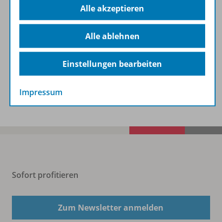
Alle akzeptieren
Beschreibung
Alle ablehnen
Zugehörige Produkte
Einstellungen bearbeiten
Benachrichtigungs-Service
Impressum
Sofort profitieren
Zum Newsletter anmelden