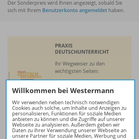
Der Sonderpreis wird Ihnen angezeigt, sobald Sie
sich mit Ihrem
Benutzerkonto angemeldet
haben.
PRAXIS
DEUTSCHUNTERRICHT
Ihr Wegweiser zu den
wichtigsten Seiten:
zu den Abo-Angeboten
Willkommen bei Westermann
zum Zeitschriftenkiosk
zum Online-Archiv
Wir verwenden neben technisch notwendigen
Cookies auch solche, um Inhalte und Anzeigen zu
personalisieren, Funktionen für soziale Medien
Mehr zur Zeitschrift
anbieten zu können und die Zugriffe auf unserer
Webseite zu analysieren. Außerdem geben wir
Daten zu ihrer Verwendung unserer Webseite an
unsere Partner für soziale Medien, Werbung und