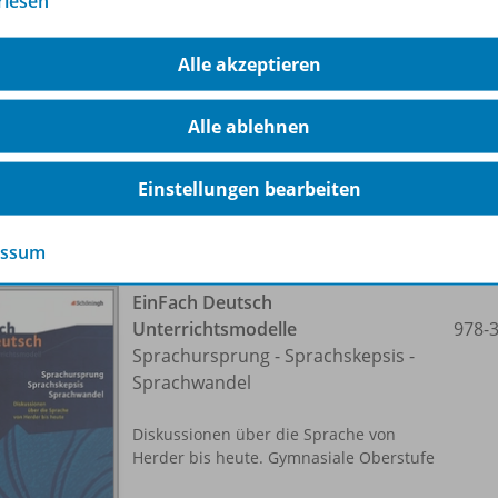
rlesen
(Medien-)Wirklichkeit
Gymnasiale Oberstufe
Alle akzeptieren
Lieferbar
Alle ablehnen
Einstellungen bearbeiten
essum
EinFach Deutsch
Unterrichtsmodelle
978-
Sprachursprung - Sprachskepsis -
Sprachwandel
Diskussionen über die Sprache von
Herder bis heute. Gymnasiale Oberstufe