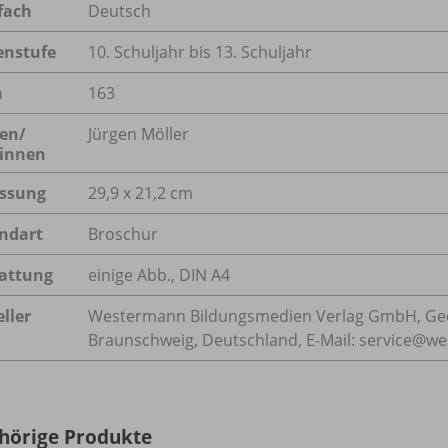
fach
Deutsch
enstufe
10. Schuljahr bis 13. Schuljahr
n
163
en/
Jürgen Möller
innen
ssung
29,9 x 21,2 cm
ndart
Broschur
attung
einige Abb., DIN A4
ller
Westermann Bildungsmedien Verlag GmbH, Geo
Braunschweig, Deutschland, E-Mail: service@w
hörige Produkte