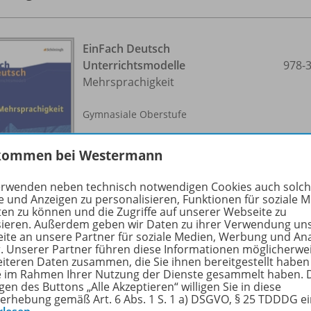
EinFach Deutsch
Unterrichtsmodelle
978-
Mehrsprachigkeit
Gymnasiale Oberstufe
Lieferbar
kommen bei Westermann
erwenden neben technisch notwendigen Cookies auch solc
e und Anzeigen zu personalisieren, Funktionen für soziale 
ten zu können und die Zugriffe auf unserer Webseite zu
sieren. Außerdem geben wir Daten zu ihrer Verwendung un
ite an unsere Partner für soziale Medien, Werbung und An
r. Unserer Partner führen diese Informationen möglicherwe
eiteren Daten zusammen, die Sie ihnen bereitgestellt haben
EinFach Deutsch
ie im Rahmen Ihrer Nutzung der Dienste gesammelt haben. 
Unterrichtsmodelle
978-
gen des Buttons „Alle Akzeptieren“ willigen Sie in diese
Sprache - Denken -
erhebung gemäß Art. 6 Abs. 1 S. 1 a) DSGVO, § 25 TDDDG e