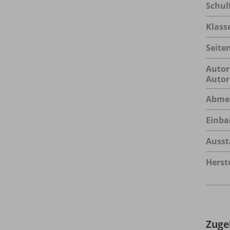
Schul
Klass
Seite
Autor
Autor
Abme
Einba
Ausst
Herste
Zuge