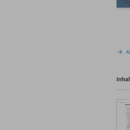
A
Inha