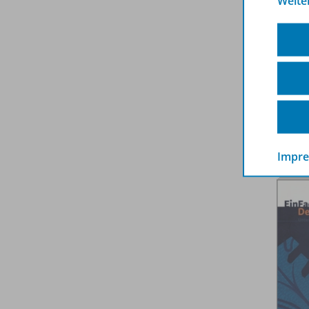
Weite
Impr