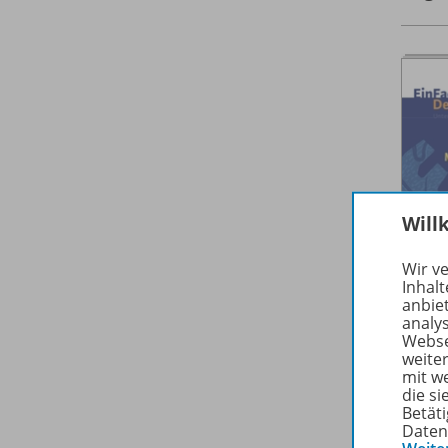
Will
Wir v
Inhalt
anbie
analy
Webse
weite
mit w
die s
Betäti
Daten