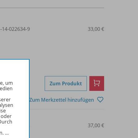
3-14-022634-9
33,00 €
he, um
Zum Produkt
Medien
serer
Zum Merkzettel hinzufügen
alysen
ise
 oder
Durch
3-14-022412-3
37,00 €
in.
…