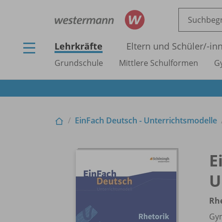
Lehrkräfte
Eltern und Schüler/
-in
Grundschule
Mittlere Schulformen
G
EinFach Deutsch - Unterrichtsmodelle
E
U
Rh
Gym