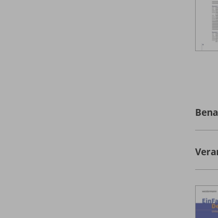
Bena
Vera